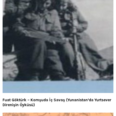
Fuat Göktürk – Komşuda İç Savaş (Yunanistan’da Yurtsever
Direnişin Öyküsü)