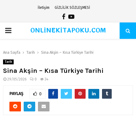
İletişim
GİZLİLİK SÖZLEŞMESİ
Facebook
Youtube
ONLİNEKİTAPOKU.COM
PRIMARY
MENU
Ana Sayfa
Tarih
Sina Akşin – Kısa Türkiye Tarihi
Tarih
Sina Akşin – Kısa Türkiye Tarihi
29/05/2026
0
34
PAYLAŞ
0