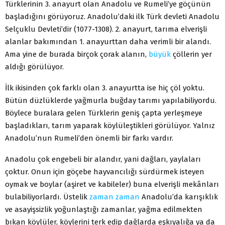
Türklerinin 3. anayurt olan Anadolu ve Rumeli’ye göçünün
başladığını görüyoruz. Anadolu’daki ilk Türk devleti Anadolu
Selçuklu Devleti’dir (1077-1308). 2. anayurt, tarıma elverişli
alanlar bakımından 1. anayurttan daha verimli bir alandı.
Ama yine de burada birçok çorak alanın,
büyük
çöllerin yer
aldığı görülüyor.
İlk ikisinden çok farklı olan 3. anayurtta ise hiç çöl yoktu.
Bütün düzlüklerde yağmurla buğday tarımı yapılabiliyordu.
Böylece buralara gelen Türklerin geniş çapta yerleşmeye
başladıkları, tarım yaparak köylüleştikleri görülüyor. Yalnız
Anadolu’nun Rumeli’den önemli bir farkı vardır.
Anadolu çok engebeli bir alandır, yani dağları, yaylaları
çoktur. Onun için göçebe hayvancılığı sürdürmek isteyen
oymak ve boylar (aşiret ve kabileler) buna elverişli mekânları
bulabiliyorlardı. Üstelik
zaman
zaman
Anadolu’da karışıklık
ve asayişsizlik yoğunlaştığı zamanlar, yağma edilmekten
bıkan köylüler, köylerini terk edip dağlarda eşkıyalığa ya da