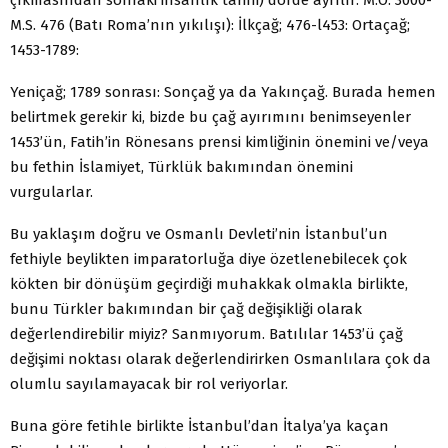
M.S. 476 (Batı Roma’nın yıkılışı): İlkçağ; 476-l453: Ortaçağ;
1453-1789:
Yeniçağ; 1789 sonrası: Sonçağ ya da Yakınçağ. Burada hemen
belirtmek gerekir ki, bizde bu çağ ayırımını benimseyenler
1453’ün, Fatih’in Rönesans prensi kimliğinin önemini ve/veya
bu fethin İslamiyet, Türklük bakımından önemini
vurgularlar.
Bu yaklaşım doğru ve Osmanlı Devleti’nin İstanbul’un
fethiyle beylikten imparatorluğa diye özetlenebilecek çok
kökten bir dönüşüm geçirdiği muhakkak olmakla birlikte,
bunu Türkler bakımından bir çağ değişikliği olarak
değerlendirebilir miyiz? Sanmıyorum. Batılılar 1453’ü çağ
değişimi noktası olarak değerlendirirken Osmanlılara çok da
olumlu sayılamayacak bir rol veriyorlar.
Buna göre fetihle birlikte İstanbul’dan İtalya’ya kaçan