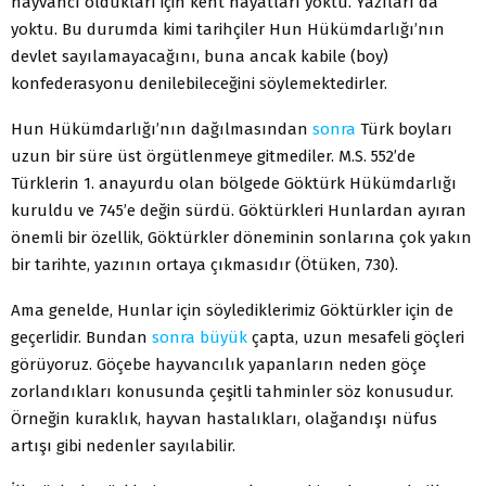
hayvancı oldukları için kent hayatları yoktu. Yazıları da
yoktu. Bu durumda kimi tarihçiler Hun Hükümdarlığı’nın
devlet sayılamayacağını, buna ancak kabile (boy)
konfederasyonu denilebileceğini söylemektedirler.
Hun Hükümdarlığı’nın dağılmasından
sonra
Türk boyları
uzun bir süre üst örgütlenmeye gitmediler. M.S. 552’de
Türklerin 1. anayurdu olan bölgede Göktürk Hükümdarlığı
kuruldu ve 745’e değin sürdü. Göktürkleri Hunlardan ayıran
önemli bir özellik, Göktürkler döneminin sonlarına çok yakın
bir tarihte, yazının ortaya çıkmasıdır (Ötüken, 730).
Ama genelde, Hunlar için söylediklerimiz Göktürkler için de
geçerlidir. Bundan
sonra
büyük
çapta, uzun mesafeli göçleri
görüyoruz. Göçebe hayvancılık yapanların neden göçe
zorlandıkları konusunda çeşitli tahminler söz konusudur.
Örneğin kuraklık, hayvan hastalıkları, olağandışı nüfus
artışı gibi nedenler sayılabilir.