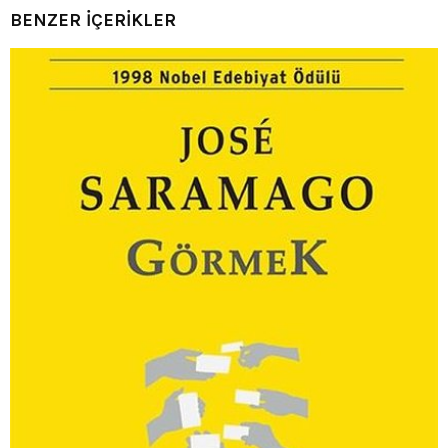
BENZER İÇERİKLER