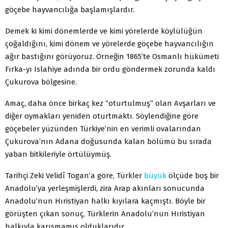
göçebe hayvancılığa başlamışlardır.
Demek ki kimi dönemlerde ve kimi yörelerde köylülüğün
çoğaldığını, kimi dönem ve yörelerde göçebe hayvancılığın
ağır bastığını görüyoruz. Örneğin 1865’te Osmanlı hükümeti
Fırka-yı Islahiye adında bir ordu göndermek zorunda kaldı
Çukurova bölgesine.
Amaç, daha önce birkaç kez “oturtulmuş” olan Avşarları ve
diğer oymakları yeniden oturtmaktı. Söylendiğine göre
göçebeler yüzünden Türkiye’nin en verimli ovalarından
Çukurova’nın Adana doğusunda kalan bölümü bu sırada
yaban bitkileriyle örtülüymüş.
Tarihçi Zeki Velidî Togan’a göre, Türkler
büyük
ölçüde boş bir
Anadolu’ya yerleşmişlerdi, zira Arap akınları sonucunda
Anadolu’nun Hıristiyan halkı kıyılara kaçmıştı. Böyle bir
görüşten çıkan sonuç, Türklerin Anadolu’nun Hıristiyan
halkıyla karışmamış olduklarıdır.