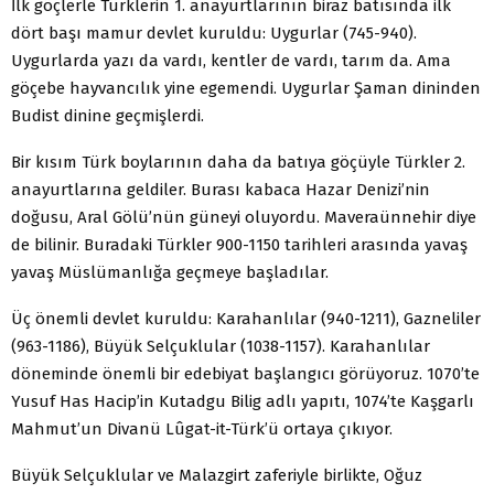
İlk göçlerle Türklerin 1. anayurtlarının biraz batısında ilk
dört başı mamur devlet kuruldu: Uygurlar (745-940).
Uygurlarda yazı da vardı, kentler de vardı, tarım da. Ama
göçebe hayvancılık yine egemendi. Uygurlar Şaman dininden
Budist dinine geçmişlerdi.
Bir kısım Türk boylarının daha da batıya göçüyle Türkler 2.
anayurtlarına geldiler. Burası kabaca Hazar Denizi’nin
doğusu, Aral Gölü’nün güneyi oluyordu. Maveraünnehir diye
de bilinir. Buradaki Türkler 900-1150 tarihleri arasında yavaş
yavaş Müslümanlığa geçmeye başladılar.
Üç önemli devlet kuruldu: Karahanlılar (940-1211), Gazneliler
(963-1186), Büyük Selçuklular (1038-1157). Karahanlılar
döneminde önemli bir edebiyat başlangıcı görüyoruz. 1070’te
Yusuf Has Hacip’in Kutadgu Bilig adlı yapıtı, 1074’te Kaşgarlı
Mahmut’un Divanü Lûgat-it-Türk’ü ortaya çıkıyor.
Büyük Selçuklular ve Malazgirt zaferiyle birlikte, Oğuz