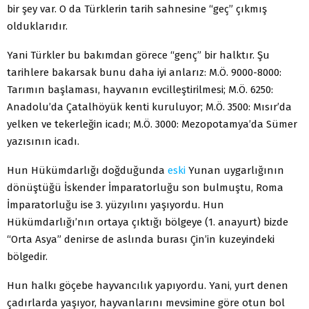
bir şey var. O da Türklerin tarih sahnesine “geç” çıkmış
olduklarıdır.
Yani Türkler bu bakımdan görece “genç” bir halktır. Şu
tarihlere bakarsak bunu daha iyi anlarız: M.Ö. 9000-8000:
Tarımın başlaması, hayvanın evcilleştirilmesi; M.Ö. 6250:
Anadolu’da Çatalhöyük kenti kuruluyor; M.Ö. 3500: Mısır’da
yelken ve tekerleğin icadı; M.Ö. 3000: Mezopotamya’da Sümer
yazısının icadı.
Hun Hükümdarlığı doğduğunda
eski
Yunan uygarlığının
dönüştüğü İskender İmparatorluğu son bulmuştu, Roma
İmparatorluğu ise 3. yüzyılını yaşıyordu. Hun
Hükümdarlığı’nın ortaya çıktığı bölgeye (1. anayurt) bizde
“Orta Asya” denirse de aslında burası Çin’in kuzeyindeki
bölgedir.
Hun halkı göçebe hayvancılık yapıyordu. Yani, yurt denen
çadırlarda yaşıyor, hayvanlarını mevsimine göre otun bol