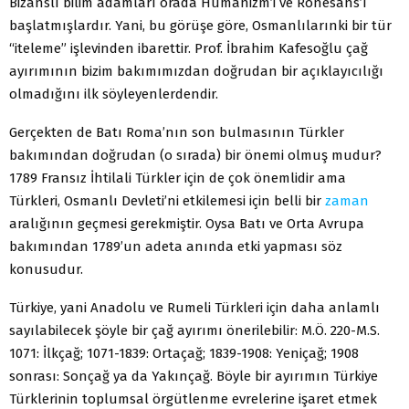
Bizanslı bilim adamları orada Hümanizm’i ve Rönesans’ı
başlatmışlardır. Yani, bu görüşe göre, Osmanlılarınki bir tür
“iteleme” işlevinden ibarettir. Prof. İbrahim Kafesoğlu çağ
ayırımının bizim bakımımızdan doğrudan bir açıklayıcılığı
olmadığını ilk söyleyenlerdendir.
Gerçekten de Batı Roma’nın son bulmasının Türkler
bakımından doğrudan (o sırada) bir önemi olmuş mudur?
1789 Fransız İhtilali Türkler için de çok önemlidir ama
Türkleri, Osmanlı Devleti’ni etkilemesi için belli bir
zaman
aralığının geçmesi gerekmiştir. Oysa Batı ve Orta Avrupa
bakımından 1789’un adeta anında etki yapması söz
konusudur.
Türkiye, yani Anadolu ve Rumeli Türkleri için daha anlamlı
sayılabilecek şöyle bir çağ ayırımı önerilebilir: M.Ö. 220-M.S.
1071: İlkçağ; 1071-1839: Ortaçağ; 1839-1908: Yeniçağ; 1908
sonrası: Sonçağ ya da Yakınçağ. Böyle bir ayırımın Türkiye
Türklerinin toplumsal örgütlenme evrelerine işaret etmek