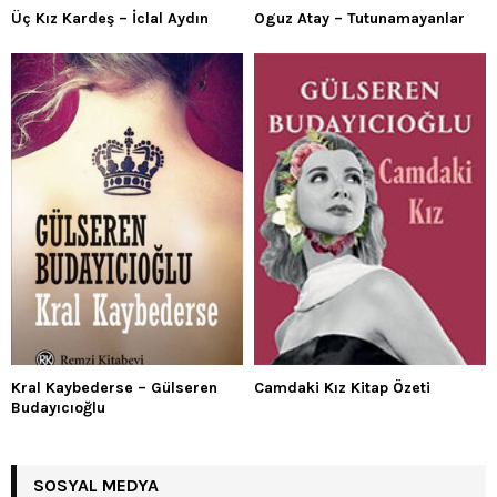
Üç Kız Kardeş – İclal Aydın
Oguz Atay – Tutunamayanlar
Kral Kaybederse – Gülseren
Camdaki Kız Kitap Özeti
Budayıcıoğlu
SOSYAL MEDYA