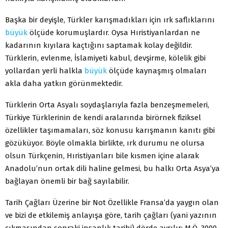
Başka bir deyişle, Türkler karışmadıkları için ırk saflıklarını
büyük
ölçüde korumuşlardır. Oysa Hıristiyanlardan ne
kadarının kıyılara kaçtığını saptamak kolay değildir.
Türklerin, evlenme, İslamiyeti kabul, devşirme, kölelik gibi
yollardan yerli halkla
büyük
ölçüde kaynaşmış olmaları
akla daha yatkın görünmektedir.
Türklerin Orta Asyalı soydaşlarıyla fazla benzeşmemeleri,
Türkiye Türklerinin de kendi aralarında birörnek fiziksel
özellikler taşımamaları, söz konusu karışmanın kanıtı gibi
gözüküyor. Böyle olmakla birlikte, ırk durumu ne olursa
olsun Türkçenin, Hıristiyanları bile kısmen içine alarak
Anadolu’nun ortak dili haline gelmesi, bu halkı Orta Asya’ya
bağlayan önemli bir bağ sayılabilir.
Tarih Çağları Üzerine bir Not Özellikle Fransa’da yaygın olan
ve bizi de etkilemiş anlayışa göre, tarih çağları (yani yazının
çıkmasından sonraki insanlık tarihi) dörde ayrılır: M.Ö. 3000-