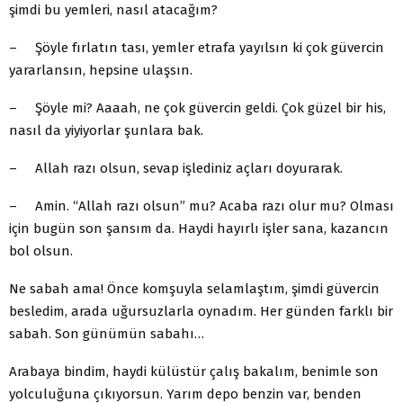
şimdi bu yemleri, nasıl atacağım?
– Şöyle fırlatın tası, yemler etrafa yayılsın ki çok güvercin
yararlansın, hepsine ulaşsın.
– Şöyle mi? Aaaah, ne çok güvercin geldi. Çok güzel bir his,
nasıl da yiyiyorlar şunlara bak.
– Allah razı olsun, sevap işlediniz açları doyurarak.
– Amin. “Allah razı olsun” mu? Acaba razı olur mu? Olması
için bugün son şansım da. Haydi hayırlı işler sana, kazancın
bol olsun.
Ne sabah ama! Önce komşuyla selamlaştım, şimdi güvercin
besledim, arada uğursuzlarla oynadım. Her günden farklı bir
sabah. Son günümün sabahı…
Arabaya bindim, haydi külüstür çalış bakalım, benimle son
yolculuğuna çıkıyorsun. Yarım depo benzin var, benden