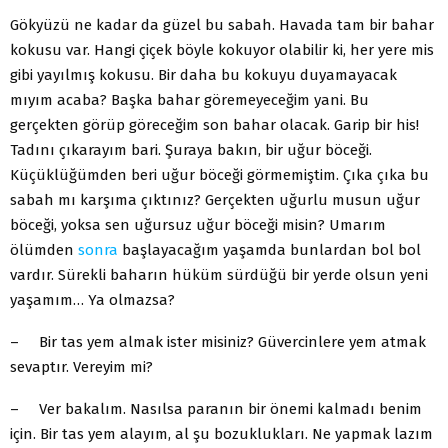
Gökyüzü ne kadar da güzel bu sabah. Havada tam bir bahar
kokusu var. Hangi çiçek böyle kokuyor olabilir ki, her yere mis
gibi yayılmış kokusu. Bir daha bu kokuyu duyamayacak
mıyım acaba? Başka bahar göremeyeceğim yani. Bu
gerçekten görüp göreceğim son bahar olacak. Garip bir his!
Tadını çıkarayım bari. Şuraya bakın, bir uğur böceği.
Küçüklüğümden beri uğur böceği görmemiştim. Çıka çıka bu
sabah mı karşıma çıktınız? Gerçekten uğurlu musun uğur
böceği, yoksa sen uğursuz uğur böceği misin? Umarım
ölümden
sonra
başlayacağım yaşamda bunlardan bol bol
vardır. Sürekli baharın hüküm sürdüğü bir yerde olsun yeni
yaşamım… Ya olmazsa?
– Bir tas yem almak ister misiniz? Güvercinlere yem atmak
sevaptır. Vereyim mi?
– Ver bakalım. Nasılsa paranın bir önemi kalmadı benim
için. Bir tas yem alayım, al şu bozuklukları. Ne yapmak lazım