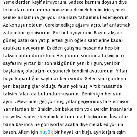
Yemeklerden keyif almıyorum. Sadece karnım doysun diye
lokmaları ardı ardına boğazıma dizmek benim için yemek
yemek anlamına geliyor. İnsanlara tahammül edemiyorum.
Az konuşur oldum. Gerekmedikçe ağzımı açıp, laf anlatmak
zahmetine girmiyorum. Bol bol uyuyorum. Bazen akşam
güneş batarken yatıp, ertesi gün öğlen saatlerine kadar
aralıksız uyuyorum. Eskiden çalışma masamda hep bir
takvim bulundururdum. Her günün sonunda takvimin o
sayfasını yırtar, bir sonraki günün yeni bir gün, yeni bir
başlangıç olacağını düşünerek kendimi avuturdum. Yıllar
boyu kopardığım sayfalar beni yordu. Gelen yeni günlerin
yeni başlangıçlar olduğu falan yokmuş. Artık masamda
takvim falan da bulundurmuyorum. Benim için her gün
aynı… Mevsimler geçiyormuş, yıllar geçiyormuş fark etmiyor.
Yarınlardan bir ümidim, bir beklentim yok. Derdim insanlarla
mı, yoksa sadece kendimle mi onu da bilmiyorum. İnsanlar
bana bakınca ne görüyorlar acaba diye merak ediyorum
bazen. Ailem için
büyük
bir hayal kırıklığı, ayrıldığım eşim