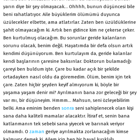
yarın diye bir şey olmayacak… Ohhhh, bunun düşüncesi bile
beni rahatlatıyor. Aile büyüklerim ölümümü duyunca
üzülecekler elbette, ama atlatırlar. Zaten ben üzüldüklerine
şahit olmayacağım ki. Artık ben gidince kim ne çekerse çeker.
Ben kurtulmuş olacağım. Bu sorunlar geride kalanların
sorunu olacak, benim değil. Hayatımda bir defa olsun artık
kendimi düşünüyorum. Ben kurtulayım da, geride kalanlar
kendi başlarının çaresine baksınlar. Doktorun bulamadığı
çareyi ben buldum işte. Çare bu kadar açık bir şekilde
ortadayken nasıl oldu da göremedim. Ölüm, benim için tek
çare. Zaten hiçbir şeyden keyif almıyorum ki, böyle bir
yaşama yaşam denir mi? Ayrılmanın bana zor geleceği bir şey
var mı, bir düşüneyim. Hmmm… Mahsun, seni özleyebilirim
belki. Ama eminim benden
sonra
seni sahiplenecek olan kişi
sana daha kaliteli mamalar alacaktır. İtiraf et, senin bana
katlanmanın tek sebebi sana yiyecek ve barınak veriyor
olmamdı. O
zaman
geriye ayrılmakta zorlanacağım kimse
kalmıyor demek ki. Ailem için hep bir hayal kırıklığı