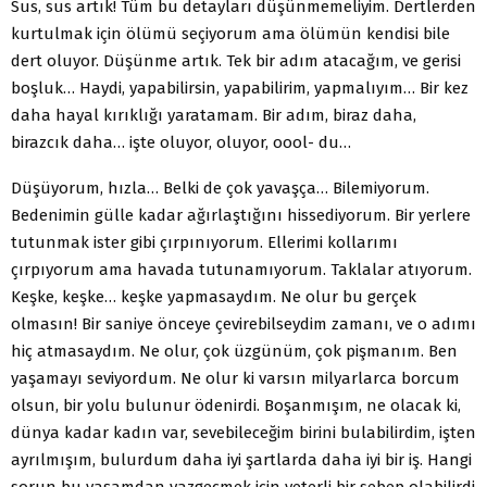
Sus, sus artık! Tüm bu detayları düşünmemeliyim. Dertlerden
kurtulmak için ölümü seçiyorum ama ölümün kendisi bile
dert oluyor. Düşünme artık. Tek bir adım atacağım, ve gerisi
boşluk… Haydi, yapabilirsin, yapabilirim, yapmalıyım… Bir kez
daha hayal kırıklığı yaratamam. Bir adım, biraz daha,
birazcık daha… işte oluyor, oluyor, oool- du…
Düşüyorum, hızla… Belki de çok yavaşça… Bilemiyorum.
Bedenimin gülle kadar ağırlaştığını hissediyorum. Bir yerlere
tutunmak ister gibi çırpınıyorum. Ellerimi kollarımı
çırpıyorum ama havada tutunamıyorum. Taklalar atıyorum.
Keşke, keşke… keşke yapmasaydım. Ne olur bu gerçek
olmasın! Bir saniye önceye çevirebilseydim zamanı, ve o adımı
hiç atmasaydım. Ne olur, çok üzgünüm, çok pişmanım. Ben
yaşamayı seviyordum. Ne olur ki varsın milyarlarca borcum
olsun, bir yolu bulunur ödenirdi. Boşanmışım, ne olacak ki,
dünya kadar kadın var, sevebileceğim birini bulabilirdim, işten
ayrılmışım, bulurdum daha iyi şartlarda daha iyi bir iş. Hangi
sorun bu yaşamdan vazgeçmek için yeterli bir sebep olabilirdi