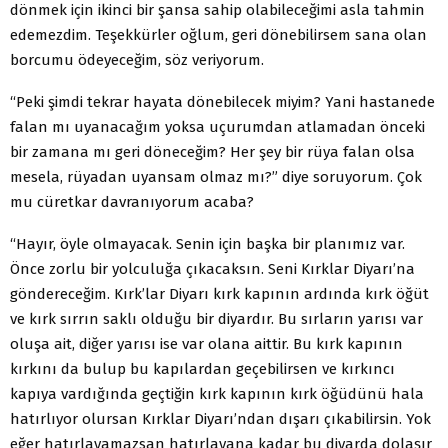
dönmek için ikinci bir şansa sahip olabileceğimi asla tahmin
edemezdim. Teşekkürler oğlum, geri dönebilirsem sana olan
borcumu ödeyeceğim, söz veriyorum.
“Peki şimdi tekrar hayata dönebilecek miyim? Yani hastanede
falan mı uyanacağım yoksa uçurumdan atlamadan önceki
bir zamana mı geri döneceğim? Her şey bir rüya falan olsa
mesela, rüyadan uyansam olmaz mı?” diye soruyorum. Çok
mu cüretkar davranıyorum acaba?
“Hayır, öyle olmayacak. Senin için başka bir planımız var.
Önce zorlu bir yolculuğa çıkacaksın. Seni Kırklar Diyarı’na
göndereceğim. Kırk’lar Diyarı kırk kapının ardında kırk öğüt
ve kırk sırrın saklı olduğu bir diyardır. Bu sırların yarısı var
oluşa ait, diğer yarısı ise var olana aittir. Bu kırk kapının
kırkını da bulup bu kapılardan geçebilirsen ve kırkıncı
kapıya vardığında geçtiğin kırk kapının kırk öğüdünü hala
hatırlıyor olursan Kırklar Diyarı’ndan dışarı çıkabilirsin. Yok
eğer hatırlayamazsan hatırlayana kadar bu diyarda dolaşır