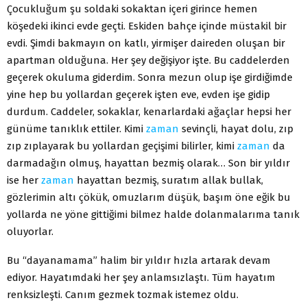
Çocukluğum şu soldaki sokaktan içeri girince hemen
köşedeki ikinci evde geçti. Eskiden bahçe içinde müstakil bir
evdi. Şimdi bakmayın on katlı, yirmişer daireden oluşan bir
apartman olduğuna. Her şey değişiyor işte. Bu caddelerden
geçerek okuluma giderdim. Sonra mezun olup işe girdiğimde
yine hep bu yollardan geçerek işten eve, evden işe gidip
durdum. Caddeler, sokaklar, kenarlardaki ağaçlar hepsi her
günüme tanıklık ettiler. Kimi
zaman
sevinçli, hayat dolu, zıp
zıp zıplayarak bu yollardan geçişimi bilirler, kimi
zaman
da
darmadağın olmuş, hayattan bezmiş olarak… Son bir yıldır
ise her
zaman
hayattan bezmiş, suratım allak bullak,
gözlerimin altı çökük, omuzlarım düşük, başım öne eğik bu
yollarda ne yöne gittiğimi bilmez halde dolanmalarıma tanık
oluyorlar.
Bu “dayanamama” halim bir yıldır hızla artarak devam
ediyor. Hayatımdaki her şey anlamsızlaştı. Tüm hayatım
renksizleşti. Canım gezmek tozmak istemez oldu.