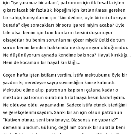
için “işe yaramaz bir adam”, patronum için ilk fırsatta işten
çıkartılacak bir fazlalık, köpeğim için katlanılması gereken
bir sahip, komşularım için “kim dediniz, öyle biri mi oturuyor
burada” diye soracakları bir soru işareti miyim acaba? Öyle
bile olsa, benim için tüm bunların tersini düşünüyor
olsaydılar bu benim sorunlarımı çözer miydi? Belki de tüm
sorun benim kendim hakkımda ne düşünüyor olduğumdur.
Ne düşünüyorum aynada kendime bakınca? Hayal kırıklığı…
Hem de kocaman bir hayal kırıklığı…
Geçen hafta işten istifamı verdim. İstifa mektubumu öyle bir
yazdım ki, neredeyse sayıp sövmediğim kimse kalmadı.
Mektubu elime alıp, patronun kapısını çalana kadar o
mektubu patronun suratına fırlatmaya kesin kararlıydım.
Ne olduysa oldu, yapamadım. Sadece istifa etmek istediğimi
ve gerekçelerimi saydım. Sanki bir an için olsun patronun
“Katiyen olmaz, seni bırakmayız. Biz sensiz ne yaparız?”
demesini umdum. Gülünç, değil mi? Donuk bir suratla beni