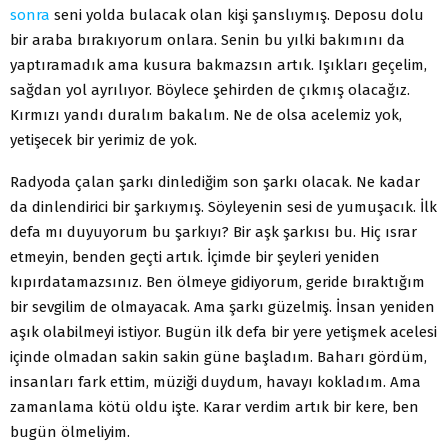
sonra
seni yolda bulacak olan kişi şanslıymış. Deposu dolu
bir araba bırakıyorum onlara. Senin bu yılki bakımını da
yaptıramadık ama kusura bakmazsın artık. Işıkları geçelim,
sağdan yol ayrılıyor. Böylece şehirden de çıkmış olacağız.
Kırmızı yandı duralım bakalım. Ne de olsa acelemiz yok,
yetişecek bir yerimiz de yok.
Radyoda çalan şarkı dinlediğim son şarkı olacak. Ne kadar
da dinlendirici bir şarkıymış. Söyleyenin sesi de yumuşacık. İlk
defa mı duyuyorum bu şarkıyı? Bir aşk şarkısı bu. Hiç ısrar
etmeyin, benden geçti artık. İçimde bir şeyleri yeniden
kıpırdatamazsınız. Ben ölmeye gidiyorum, geride bıraktığım
bir sevgilim de olmayacak. Ama şarkı güzelmiş. İnsan yeniden
aşık olabilmeyi istiyor. Bugün ilk defa bir yere yetişmek acelesi
içinde olmadan sakin sakin güne başladım. Baharı gördüm,
insanları fark ettim, müziği duydum, havayı kokladım. Ama
zamanlama kötü oldu işte. Karar verdim artık bir kere, ben
bugün ölmeliyim.