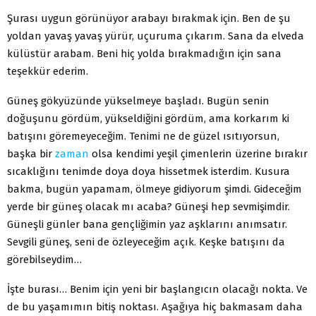
Şurası uygun görünüyor arabayı bırakmak için. Ben de şu
yoldan yavaş yavaş yürür, uçuruma çıkarım. Sana da elveda
külüstür arabam. Beni hiç yolda bırakmadığın için sana
teşekkür ederim.
Güneş gökyüzünde yükselmeye başladı. Bugün senin
doğuşunu gördüm, yükseldiğini gördüm, ama korkarım ki
batışını göremeyeceğim. Tenimi ne de güzel ısıtıyorsun,
başka bir
zaman
olsa kendimi yeşil çimenlerin üzerine bırakır
sıcaklığını tenimde doya doya hissetmek isterdim. Kusura
bakma, bugün yapamam, ölmeye gidiyorum şimdi. Gideceğim
yerde bir güneş olacak mı acaba? Güneşi hep sevmişimdir.
Güneşli günler bana gençliğimin yaz aşklarını anımsatır.
Sevgili güneş, seni de özleyeceğim açık. Keşke batışını da
görebilseydim…
İşte burası… Benim için yeni bir başlangıcın olacağı nokta. Ve
de bu yaşamımın bitiş noktası. Aşağıya hiç bakmasam daha