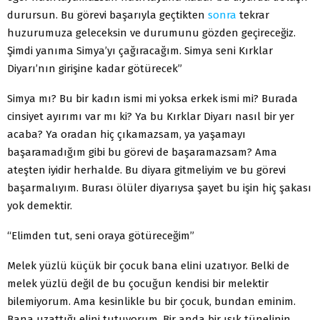
durursun. Bu görevi başarıyla geçtikten
sonra
tekrar
huzurumuza geleceksin ve durumunu gözden geçireceğiz.
Şimdi yanıma Simya’yı çağıracağım. Simya seni Kırklar
Diyarı’nın girişine kadar götürecek”
Simya mı? Bu bir kadın ismi mi yoksa erkek ismi mi? Burada
cinsiyet ayırımı var mı ki? Ya bu Kırklar Diyarı nasıl bir yer
acaba? Ya oradan hiç çıkamazsam, ya yaşamayı
başaramadığım gibi bu görevi de başaramazsam? Ama
ateşten iyidir herhalde. Bu diyara gitmeliyim ve bu görevi
başarmalıyım. Burası ölüler diyarıysa şayet bu işin hiç şakası
yok demektir.
“Elimden tut, seni oraya götüreceğim”
Melek yüzlü küçük bir çocuk bana elini uzatıyor. Belki de
melek yüzlü değil de bu çocuğun kendisi bir melektir
bilemiyorum. Ama kesinlikle bu bir çocuk, bundan eminim.
Bana uzattığı elini tutuyorum. Bir anda bir ışık tünelinin