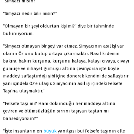
“Simyacı mısın?”
“Simyacı nedir bilir misin?”
“Olmayan bir şeyi oldurtan kişi mi?” diye bir tahminde
bulunuyorum.
“Simyacı olmayan bir şeyi var etmez. Simyacının asıl işi var
olanın Öz’ünü bulup ortaya çıkarmaktır. Nasıl ki demiri
bakıra, bakırı kurşuna, kurşunu kalaya, kalayı cıvaya, cıvayı
gümüşe ve nihayet gümüşü altına çeviriyorsa işte böyle
maddeyi saflaştırdığı gibi içine dönerek kendini de saflaştırır
yani içindeki Öz’e ulaşır. Simyacının asıl işi içindeki Felsefe
Taşı’na ulaşmaktır.”
“Felsefe taşı mı? Hani dokunduğu her maddeyi altına
çeviren ve ölümsüzlüğün sırrını taşıyan taştan mı
bahsediyorsun?”
“İşte insanların en
büyük
yanılgısı bu! Felsefe taşının elle