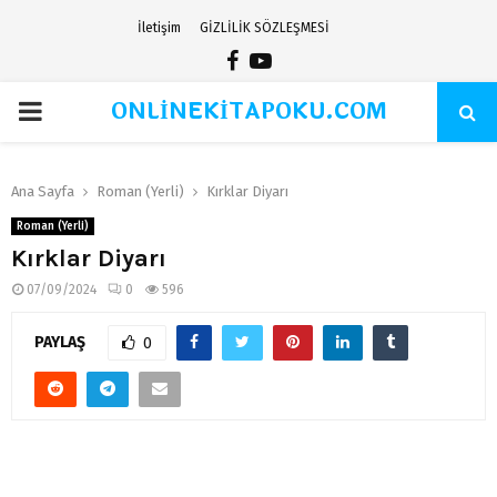
İletişim
GİZLİLİK SÖZLEŞMESİ
Facebook
Youtube
ONLİNEKİTAPOKU.COM
PRIMARY
MENU
Ana Sayfa
Roman (Yerli)
Kırklar Diyarı
Roman (Yerli)
Kırklar Diyarı
07/09/2024
0
596
PAYLAŞ
0