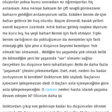
oluyorlar yoksa bunu sonradan mı öğreniyorlar, hiç
anlamam. Ama nereye baksam bir çift sevgili görmezsem
baharın geldiğini anlamıyorum valla. Eskiden benim de içim
bahar gelince bir hoş olurdu. Başım dönerdi, kavak yelleri
eserdi başımın üzerinde. Artık bahar gelmiş neyime diyorum.
Ha kuru kış, ha yeşil bahar! Benim için fark etmiyor. Tıpkı
benim varlığımın da yokluğumun da mevsimler için fark
etmeyişi gibi. İşte yine o düşünce beynimi kemiriyor. Yok
olmak! Var olmamak… Bildiğim bu yaşamda yok olmak belki
de bilmediğim yeni bir yaşamda “var” olmamı sağlar.
Gerçekten bu düşünce beni rahatlatıyor. Belki de daha fazla
“yaşamak” çilesini çekmemeliyim. Evet, evet, neden bu kadar
zorluyorum ki kendimi? Doktorum bile söyledi. İlaçlarını
içmezsen iyileşemezsin dedi. O ilaçları asla içmeyeceğime göre
asla iyileşemeyeceğim. O
zaman
neden hasta olarak yaşama
devam edeyim ki? Ölürüm daha iyi.
Doktordan çıkıp eve gelinceye kadar bu düşünceler zihnimi