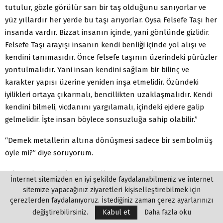
tutulur, gözle görülür sarı bir taş olduğunu sanıyorlar ve
yüz yıllardır her yerde bu taşı arıyorlar. Oysa Felsefe Taşı her
insanda vardır. Bizzat insanın içinde, yani gönlünde gizlidir.
Felsefe Taşı arayışı insanın kendi benliği içinde yol alışı ve
kendini tanımasıdır. Önce felsefe taşının üzerindeki pürüzler
yontulmalıdır. Yani insan kendini sağlam bir bilinç ve
karakter yapısı üzerine yeniden inşa etmelidir. Özündeki
iyilikleri ortaya çıkarmalı, bencillikten uzaklaşmalıdır. Kendi
kendini bilmeli, vicdanını yargılamalı, içindeki ejdere galip
gelmelidir. İşte insan böylece sonsuzluğa sahip olabilir.”
“Demek metallerin altına dönüşmesi sadece bir sembolmüş
öyle mi?” diye soruyorum.
“Altın ölümsüzlüktür. Metallerin en safı altındır. Tüm
İnternet sitemizden en iyi şekilde faydalanabilmeniz ve internet
madenler er geç altına dönüşecektir. Ve evet, altın sadece bir
sitemize yapacağınız ziyaretleri kişiselleştirebilmek için
sembol. Saflığın sembolü” diyor.
çerezlerden faydalanıyoruz. İstediğiniz zaman çerez ayarlarınızı
değiştirebilirsiniz.
Kabul et
Daha fazla oku
Konuşurken içinden geçtiğimiz ışık tünelinin sonuna