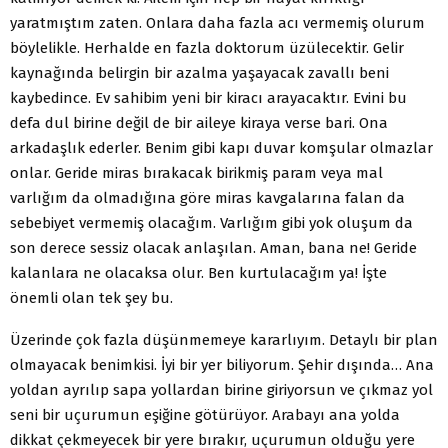
yaratmıştım zaten. Onlara daha fazla acı vermemiş olurum
böylelikle. Herhalde en fazla doktorum üzülecektir. Gelir
kaynağında belirgin bir azalma yaşayacak zavallı beni
kaybedince. Ev sahibim yeni bir kiracı arayacaktır. Evini bu
defa dul birine değil de bir aileye kiraya verse bari. Ona
arkadaşlık ederler. Benim gibi kapı duvar komşular olmazlar
onlar. Geride miras bırakacak birikmiş param veya mal
varlığım da olmadığına göre miras kavgalarına falan da
sebebiyet vermemiş olacağım. Varlığım gibi yok oluşum da
son derece sessiz olacak anlaşılan. Aman, bana ne! Geride
kalanlara ne olacaksa olur. Ben kurtulacağım ya! İşte
önemli olan tek şey bu.
Üzerinde çok fazla düşünmemeye kararlıyım. Detaylı bir plan
olmayacak benimkisi. İyi bir yer biliyorum. Şehir dışında… Ana
yoldan ayrılıp sapa yollardan birine giriyorsun ve çıkmaz yol
seni bir uçurumun eşiğine götürüyor. Arabayı ana yolda
dikkat çekmeyecek bir yere bırakır, uçurumun olduğu yere