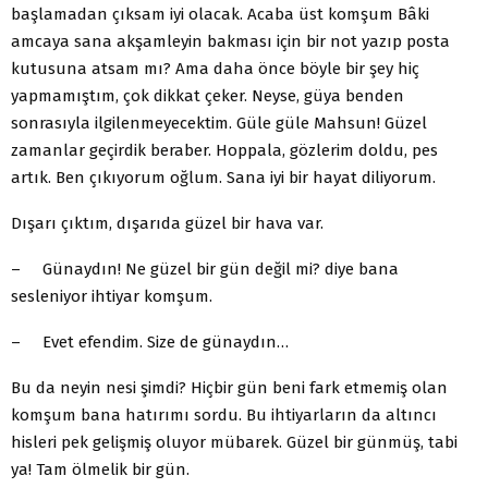
başlamadan çıksam iyi olacak. Acaba üst komşum Bâki
amcaya sana akşamleyin bakması için bir not yazıp posta
kutusuna atsam mı? Ama daha önce böyle bir şey hiç
yapmamıştım, çok dikkat çeker. Neyse, güya benden
sonrasıyla ilgilenmeyecektim. Güle güle Mahsun! Güzel
zamanlar geçirdik beraber. Hoppala, gözlerim doldu, pes
artık. Ben çıkıyorum oğlum. Sana iyi bir hayat diliyorum.
Dışarı çıktım, dışarıda güzel bir hava var.
– Günaydın! Ne güzel bir gün değil mi? diye bana
sesleniyor ihtiyar komşum.
– Evet efendim. Size de günaydın…
Bu da neyin nesi şimdi? Hiçbir gün beni fark etmemiş olan
komşum bana hatırımı sordu. Bu ihtiyarların da altıncı
hisleri pek gelişmiş oluyor mübarek. Güzel bir günmüş, tabi
ya! Tam ölmelik bir gün.