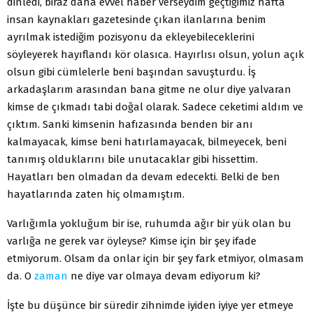
dinledi, biraz daha evvel haber verseydim geçtiğimiz hafta
insan kaynakları gazetesinde çıkan ilanlarına benim
ayrılmak istediğim pozisyonu da ekleyebileceklerini
söyleyerek hayıflandı kör olasıca. Hayırlısı olsun, yolun açık
olsun gibi cümlelerle beni başından savuşturdu. İş
arkadaşlarım arasından bana gitme ne olur diye yalvaran
kimse de çıkmadı tabi doğal olarak. Sadece ceketimi aldım ve
çıktım. Sanki kimsenin hafızasında benden bir anı
kalmayacak, kimse beni hatırlamayacak, bilmeyecek, beni
tanımış olduklarını bile unutacaklar gibi hissettim.
Hayatları ben olmadan da devam edecekti. Belki de ben
hayatlarında zaten hiç olmamıştım.
Varlığımla yokluğum bir ise, ruhumda ağır bir yük olan bu
varlığa ne gerek var öyleyse? Kimse için bir şey ifade
etmiyorum. Olsam da onlar için bir şey fark etmiyor, olmasam
da. O
zaman
ne diye var olmaya devam ediyorum ki?
İşte bu düşünce bir süredir zihnimde iyiden iyiye yer etmeye