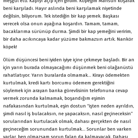
meşgul etti. Kapıyı açıp içeri girdim. Köpeğim Mahsun koşarak
beni karşıladı. Hayır aslında beni karşılamak niyetinde
değilsin, biliyorum. Tek istediğin bir kap yemek. Başkası
verecek olsa onun ayağına koşardın. Tamam, tamam,
bacaklarıma sürünüp durma. Şimdi bir kap yemeğini veririm,
bir daha acıkıncaya kadar yüzüme bakmazsın artık. Nankör
köpek!
Ölüm düşüncesi beni iyiden iyiye içine çekmeye başladı. Bir an
için yarın burada olmayacağımı düşünmek beni olağanüstü
rahatlatıyor. Yarın buralarda olmamak… Kirayı ödemekten
kurtulmak, kredi kartı borcumu ödemem gerektiğini
söylemek için arayan banka görevlisinin telefonuna cevap
vermek zorunda kalmamak, boşandığım eşimin
nafakasından kurtulmak, eşin dostun “işten neden ayrıldın,
şimdi nasıl iş bulacaksın, ne yapacaksın, nasıl geçineceksin”
sorularından kurtulacak olmak, dahası gerçekten de nasıl
geçineceğim sorunundan kurtulmak… Sorunlar ben varken
varlar, ben olmazsam sorun falan da kalmayacak. Dahası