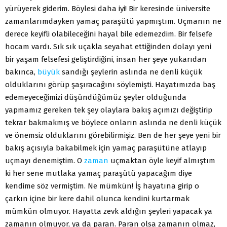
yürüyerek giderim. Böylesi daha iyi! Bir keresinde üniversite
zamanlarımdayken yamaç paraşütü yapmıştım. Uçmanın ne
derece keyifli olabileceğini hayal bile edemezdim. Bir felsefe
hocam vardı. Sık sık uçakla seyahat ettiğinden dolayı yeni
bir yaşam felsefesi geliştirdiğini, insan her şeye yukarıdan
bakınca,
büyük
sandığı şeylerin aslında ne denli küçük
olduklarını görüp şaşıracağını söylemişti. Hayatımızda baş
edemeyeceğimizi düşündüğümüz şeyler olduğunda
yapmamız gereken tek şey olaylara bakış açımızı değiştirip
tekrar bakmakmış ve böylece onların aslında ne denli küçük
ve önemsiz olduklarını görebilirmişiz. Ben de her şeye yeni bir
bakış açısıyla bakabilmek için yamaç paraşütüne atlayıp
uçmayı denemiştim. O
zaman
uçmaktan öyle keyif almıştım
ki her sene mutlaka yamaç paraşütü yapacağım diye
kendime söz vermiştim. Ne mümkün! İş hayatına girip o
çarkın içine bir kere dahil olunca kendini kurtarmak
mümkün olmuyor. Hayatta zevk aldığın şeyleri yapacak ya
zamanın olmuyor, ya da paran. Paran olsa zamanın olmaz,