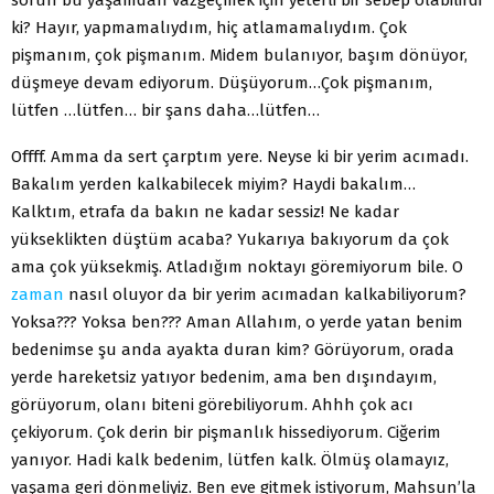
ki? Hayır, yapmamalıydım, hiç atlamamalıydım. Çok
pişmanım, çok pişmanım. Midem bulanıyor, başım dönüyor,
düşmeye devam ediyorum. Düşüyorum…Çok pişmanım,
lütfen …lütfen… bir şans daha…lütfen…
Offff. Amma da sert çarptım yere. Neyse ki bir yerim acımadı.
Bakalım yerden kalkabilecek miyim? Haydi bakalım…
Kalktım, etrafa da bakın ne kadar sessiz! Ne kadar
yükseklikten düştüm acaba? Yukarıya bakıyorum da çok
ama çok yüksekmiş. Atladığım noktayı göremiyorum bile. O
zaman
nasıl oluyor da bir yerim acımadan kalkabiliyorum?
Yoksa??? Yoksa ben??? Aman Allahım, o yerde yatan benim
bedenimse şu anda ayakta duran kim? Görüyorum, orada
yerde hareketsiz yatıyor bedenim, ama ben dışındayım,
görüyorum, olanı biteni görebiliyorum. Ahhh çok acı
çekiyorum. Çok derin bir pişmanlık hissediyorum. Ciğerim
yanıyor. Hadi kalk bedenim, lütfen kalk. Ölmüş olamayız,
yaşama geri dönmeliyiz. Ben eve gitmek istiyorum, Mahsun’la