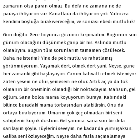
zamanın olsa paran olmaz. Bu defa ne zamana ne de
paraya ihtiyacım var. Kanatlara da ihtiyacım yok. Yalnızca
kendimi boşluğa bırakıvereceğim, ve sonrası ebedi mutluluk!
Gün doğdu. Gece boyunca gözümü kırpmadım. Bugünün son
günüm olacağını düşünmek garip bir his. Aslında mutlu
olmalıyım. Bugün tüm sorunlarım tamamen çözülecek.
Daha ne isterim? Yine de pek mutlu ve rahatlamış
görünmüyorum. Yaşamak dert, ölmek dert yani. Neyse, güne
her zamanki gibi başlayayım. Canım kahvaltı etmek istemiyor.
Zaten yesem ne olur, yemesem ne olur. Artık aç ya da tok
olmanın bir öneminin olmadığı bir noktadayım. Mahsun, gel
oğlum. Sana bolca mama koyuyorum buraya. Kabındaki
bitince buradaki mama torbasından alabilirsin. Onu da
ortaya bırakıyorum. Umarım çok geç olmadan biri seni
sahiplenir küçük dostum. Gel yanıma, sana son bir defa
sarılayım şöyle. Tüylerini seveyim, ne kadar da yumuşaksın.
Galiba seni özleyeceğim. Neyse daha fazla saçmalamaya