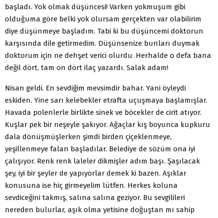
başladı. Yok olmak düşüncesi! Varken yokmuşum gibi
olduğuma göre belki yok olursam gerçekten var olabilirim
diye düşünmeye başladım. Tabi ki bu düşüncemi doktorun
karşısında dile getirmedim. Düşünsenize bunları duymak
doktorum için ne dehşet verici olurdu. Herhalde o defa bana
değil dört, tam on dört ilaç yazardı. Salak adam!
Nisan geldi. En sevdiğim mevsimdir bahar. Yani öyleydi
eskiden. Yine sarı kelebekler etrafta uçuşmaya başlamışlar.
Havada polenlerle birlikte sinek ve böcekler de cirit atıyor.
Kuşlar pek bir neşeyle şakıyor. Ağaçlar kış boyunca kupkuru
dala dönüşmüşlerken şimdi birden çiçeklenmeye,
yeşillenmeye falan başladılar. Belediye de sözüm ona iyi
çalışıyor. Renk renk laleler dikmişler adım başı. Şaşılacak
şey, iyi bir şeyler de yapıyorlar demek ki bazen. Aşıklar
konusuna ise hiç girmeyelim lütfen. Herkes koluna
sevdiceğini takmış, salına salına geziyor. Bu sevgilileri
nereden bulurlar, aşık olma yetisine doğuştan mı sahip