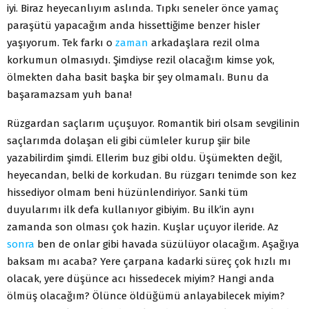
iyi. Biraz heyecanlıyım aslında. Tıpkı seneler önce yamaç
paraşütü yapacağım anda hissettiğime benzer hisler
yaşıyorum. Tek farkı o
zaman
arkadaşlara rezil olma
korkumun olmasıydı. Şimdiyse rezil olacağım kimse yok,
ölmekten daha basit başka bir şey olmamalı. Bunu da
başaramazsam yuh bana!
Rüzgardan saçlarım uçuşuyor. Romantik biri olsam sevgilinin
saçlarımda dolaşan eli gibi cümleler kurup şiir bile
yazabilirdim şimdi. Ellerim buz gibi oldu. Üşümekten değil,
heyecandan, belki de korkudan. Bu rüzgarı tenimde son kez
hissediyor olmam beni hüzünlendiriyor. Sanki tüm
duyularımı ilk defa kullanıyor gibiyim. Bu ilk’in aynı
zamanda son olması çok hazin. Kuşlar uçuyor ileride. Az
sonra
ben de onlar gibi havada süzülüyor olacağım. Aşağıya
baksam mı acaba? Yere çarpana kadarki süreç çok hızlı mı
olacak, yere düşünce acı hissedecek miyim? Hangi anda
ölmüş olacağım? Ölünce öldüğümü anlayabilecek miyim?