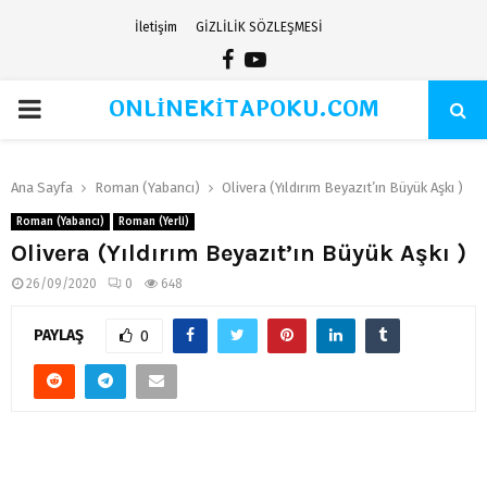
İletişim
GİZLİLİK SÖZLEŞMESİ
Facebook
Youtube
ONLİNEKİTAPOKU.COM
PRIMARY
MENU
Ana Sayfa
Roman (Yabancı)
Olivera (Yıldırım Beyazıt’ın Büyük Aşkı )
Roman (Yabancı)
Roman (Yerli)
Olivera (Yıldırım Beyazıt’ın Büyük Aşkı )
26/09/2020
0
648
PAYLAŞ
0