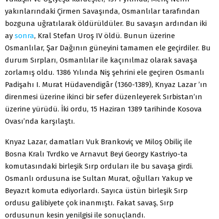
yakınlarındaki Çirmen Savaşında, Osmanlılar tarafından
bozguna uğratılarak öldürüldüler. Bu savaşın ardından iki
ay
sonra
, Kral Stefan Uroş IV öldü. Bunun üzerine
Osmanlılar, Şar Dağının güneyini tamamen ele geçirdiler. Bu
durum Sırpları, Osmanlılar ile kaçınılmaz olarak savaşa
zorlamış oldu. 1386 Yılında Niş şehrini ele geçiren Osmanlı
Padişahı I. Murat Hüdavendigâr (1360-1389), Knyaz Lazar ’ın
direnmesi üzerine ikinci bir sefer düzenleyerek Sırbistan’ın
üzerine yürüdü. İki ordu, 15 Haziran 1389 tarihinde Kosova
Ovası’nda karşılaştı.
Knyaz Lazar, damatları Vuk Brankoviç ve Miloş Obiliç ile
Bosna Kralı Tvrdko ve Arnavut Beyi Georgy Kastriyo-ta
komutasındaki birleşik Sırp orduları ile bu savaşa girdi.
Osmanlı ordusuna ise Sultan Murat, oğulları Yakup ve
Beyazıt komuta ediyorlardı. Sayıca üstün birleşik Sırp
ordusu galibiyete çok inanmıştı. Fakat savaş, Sırp
ordusunun kesin yenilgisi ile sonuçlandı.