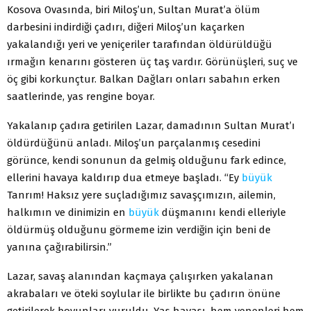
Kosova Ovasında, biri Miloş’un, Sultan Murat’a ölüm
darbesini indirdiği çadırı, diğeri Miloş’un kaçarken
yakalandığı yeri ve yeniçeriler tarafından öldürüldüğü
ırmağın kenarını gösteren üç taş vardır. Görünüşleri, suç ve
öç gibi korkunçtur. Balkan Dağları onları sabahın erken
saatlerinde, yas rengine boyar.
Yakalanıp çadıra getirilen Lazar, damadının Sultan Murat’ı
öldürdüğünü anladı. Miloş’un parçalanmış cesedini
görünce, kendi sonunun da gelmiş olduğunu fark edince,
ellerini havaya kaldırıp dua etmeye başladı. “Ey
büyük
Tanrım! Haksız yere suçladığımız savaşçımızın, ailemin,
halkımın ve dinimizin en
büyük
düşmanını kendi elleriyle
öldürmüş olduğunu görmeme izin verdiğin için beni de
yanına çağırabilirsin.”
Lazar, savaş alanından kaçmaya çalışırken yakalanan
akrabaları ve öteki soylular ile birlikte bu çadırın önüne
getirilerek boyunları vuruldu. Yas havası, hem yenenleri hem