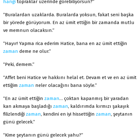
hangi
topraklar üzerinde görebiliyorsun?”
“Buralardan uzaklarda. Buralarda yoksun, fakat seni başka
bir yörede görüyorum. En az ümit ettiğin bir zamanda mutlu
ve memnun olacaksın.”
“Hayır! Yapma rica ederim Hatice, bana en az ümit ettiğin
zaman
deme ne olur.”
“Peki, demem.”
“Affet beni Hatice ve hakkını helal et. Devam et ve en az ümit
ettiğim
zaman
neler olacağını bana söyle.”
“En az ümit ettiğin
zaman
… çoktan kapanmış bir yaradan
kan akmaya başladığı
zaman
, kaldırımda kırmızı şakayık
filizlendiği
zaman
, kendini en iyi hissettiğin
zaman
, şeytanın
günü gelecek.”
“Kime şeytanın günü gelecek yahu?”