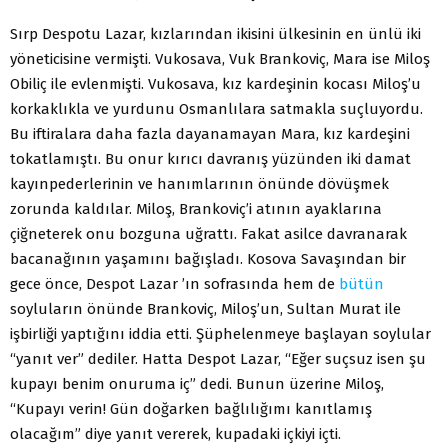
Sırp Despotu Lazar, kızlarından ikisini ülkesinin en ünlü iki
yöneticisine vermişti. Vukosava, Vuk Brankoviç, Mara ise Miloş
Obiliç ile evlenmişti. Vukosava, kız kardeşinin kocası Miloş’u
korkaklıkla ve yurdunu Osmanlılara satmakla suçluyordu.
Bu iftiralara daha fazla dayanamayan Mara, kız kardeşini
tokatlamıştı. Bu onur kırıcı davranış yüzünden iki damat
kayınpederlerinin ve hanımlarının önünde dövüşmek
zorunda kaldılar. Miloş, Brankoviç’i atının ayaklarına
çiğneterek onu bozguna uğrattı. Fakat asilce davranarak
bacanağının yaşamını bağışladı. Kosova Savaşından bir
gece önce, Despot Lazar ’ın sofrasında hem de
bütün
soyluların önünde Brankoviç, Miloş’un, Sultan Murat ile
işbirliği yaptığını iddia etti. Şüphelenmeye başlayan soylular
“yanıt ver” dediler. Hatta Despot Lazar, “Eğer suçsuz isen şu
kupayı benim onuruma iç” dedi. Bunun üzerine Miloş,
“Kupayı verin! Gün doğarken bağlılığımı kanıtlamış
olacağım” diye yanıt vererek, kupadaki içkiyi içti.