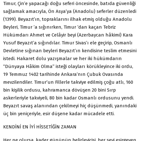
Timur, Çin’e yapacağı doğu seferi öncesinde, batıda güvenliği
sağlamak amacıyla, Ön Asya’ya (Anadolu) seferler düzenledi
(1399). Beyazıt’ın, topraklarını ilhak etmiş olduğu Anadolu
Beyleri, Timur ’a sığınırken, Timur ’dan kaçan Tebriz
Hükümdarı Ahmet ve Celâyir beyi (Azerbaycan hâkimi) Kara
Yusuf Beyazıt’a sığındılar. Timur Sivas’ı ele geçirip, Osmanlı
Devletine sığınan beyleri Beyazıt’ın kendisine teslim etmesini
istedi. Hakaret dolu yazışmalar ve her iki hükümdarın
“Dünyaya Hâkim Olma” isteği olayları körükleyince iki ordu,
19 Temmuz 1402 tarihinde Ankara’nın Çubuk Ovasında
mevzilendiler. Timur’un Fillerle takviye edilmiş çoğu atlı, 160
bin kişilik ordusu, kahramanca dövüşen 20 bini Sırp
askerleriyle takviyeli, 80 bin kadar Osmanlı ordusunu yendi.
Beyazıt savaş alanından çekilmeyi hiç düşünmedi, yanındaki
üç bin yeniçeriyle, esir düşene kadar mücadele etti.
KENDİNİ EN İYİ HİSSETİĞİN ZAMAN
Her ne olursa, kader gününün belirleyicisi, her şeyi esirgeyen