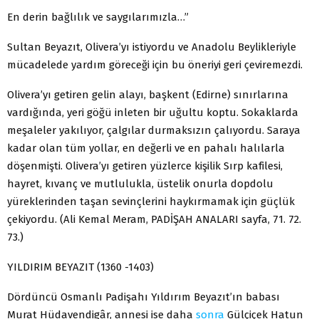
En derin bağlılık ve saygılarımızla…”
Sultan Beyazıt, Olivera’yı istiyordu ve Anadolu Beylikleriyle
mücadelede yardım göreceği için bu öneriyi geri çeviremezdi.
Olivera’yı getiren gelin alayı, başkent (Edirne) sınırlarına
vardığında, yeri göğü inleten bir uğultu koptu. Sokaklarda
meşaleler yakılıyor, çalgılar durmaksızın çalıyordu. Saraya
kadar olan tüm yollar, en değerli ve en pahalı halılarla
döşenmişti. Olivera’yı getiren yüzlerce kişilik Sırp kafilesi,
hayret, kıvanç ve mutlulukla, üstelik onurla dopdolu
yüreklerinden taşan sevinçlerini haykırmamak için güçlük
çekiyordu. (Ali Kemal Meram, PADİŞAH ANALARI sayfa, 71. 72.
73.)
YILDIRIM BEYAZIT (1360 -1403)
Dördüncü Osmanlı Padişahı Yıldırım Beyazıt’ın babası
Murat Hüdavendigâr, annesi ise daha
sonra
Gülçiçek Hatun