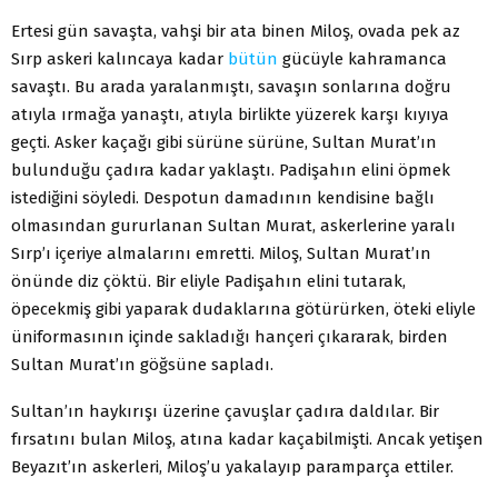
Ertesi gün savaşta, vahşi bir ata binen Miloş, ovada pek az
Sırp askeri kalıncaya kadar
bütün
gücüyle kahramanca
savaştı. Bu arada yaralanmıştı, savaşın sonlarına doğru
atıyla ırmağa yanaştı, atıyla birlikte yüzerek karşı kıyıya
geçti. Asker kaçağı gibi sürüne sürüne, Sultan Murat’ın
bulunduğu çadıra kadar yaklaştı. Padişahın elini öpmek
istediğini söyledi. Despotun damadının kendisine bağlı
olmasından gururlanan Sultan Murat, askerlerine yaralı
Sırp’ı içeriye almalarını emretti. Miloş, Sultan Murat’ın
önünde diz çöktü. Bir eliyle Padişahın elini tutarak,
öpecekmiş gibi yaparak dudaklarına götürürken, öteki eliyle
üniformasının içinde sakladığı hançeri çıkararak, birden
Sultan Murat’ın göğsüne sapladı.
Sultan’ın haykırışı üzerine çavuşlar çadıra daldılar. Bir
fırsatını bulan Miloş, atına kadar kaçabilmişti. Ancak yetişen
Beyazıt’ın askerleri, Miloş’u yakalayıp paramparça ettiler.