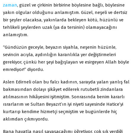
zaman
, güzel ve çirkinin birbirine böylesine bağlı, böylesine
yakın olgular olduğunu anlamıştım. Güzel, neşeli ve dertsiz
bir şeyler olacaksa, yakınlarda bekleyen kötü, hüzünlü ve
tehlikeli şeylerden uzak (ya da tersinin) olamayacağını
anlamıştım.
“Gündüzün geceyle, beyazın siyahla, neşenin hüzünle,
sevincin acıyla, aydınlığın karanlıkla yer değiştirmeleri
gerekiyor, çünkü her şeyi bağışlayan ve esirgeyen Allah böyle
emrediyor!” diyordu.
Aslen Edirneli olan bu falcı kadının, sarayda yalan yanlış fal
bakmasından dolayı şikâyet edilerek rutubetli zindanlara
atılmasının hikâyesini işitmiştim. Sonrasında benim kararlı
ısrarlarım ve Sultan Beyazıt’ın iyi niyeti sayesinde Hatice’yi
kurtarıp kendime hizmetçi seçmiştim ve bugünlerde hiç
aklımdan çıkmıyordu.
Bana hayatla nasıl savaşacağımı öğretiyor, çok sık verdiği