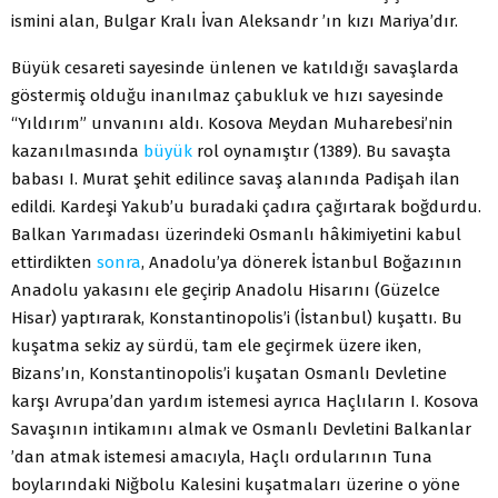
ismini alan, Bulgar Kralı İvan Aleksandr ’ın kızı Mariya’dır.
Büyük cesareti sayesinde ünlenen ve katıldığı savaşlarda
göstermiş olduğu inanılmaz çabukluk ve hızı sayesinde
“Yıldırım” unvanını aldı. Kosova Meydan Muharebesi’nin
kazanılmasında
büyük
rol oynamıştır (1389). Bu savaşta
babası I. Murat şehit edilince savaş alanında Padişah ilan
edildi. Kardeşi Yakub’u buradaki çadıra çağırtarak boğdurdu.
Balkan Yarımadası üzerindeki Osmanlı hâkimiyetini kabul
ettirdikten
sonra
, Anadolu’ya dönerek İstanbul Boğazının
Anadolu yakasını ele geçirip Anadolu Hisarını (Güzelce
Hisar) yaptırarak, Konstantinopolis’i (İstanbul) kuşattı. Bu
kuşatma sekiz ay sürdü, tam ele geçirmek üzere iken,
Bizans’ın, Konstantinopolis’i kuşatan Osmanlı Devletine
karşı Avrupa’dan yardım istemesi ayrıca Haçlıların I. Kosova
Savaşının intikamını almak ve Osmanlı Devletini Balkanlar
’dan atmak istemesi amacıyla, Haçlı ordularının Tuna
boylarındaki Niğbolu Kalesini kuşatmaları üzerine o yöne