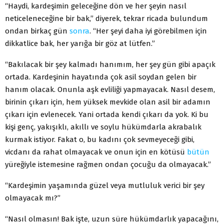
“Haydi, kardeşimin geleceğine dön ve her şeyin nasıl
neticeleneceğine bir bak,” diyerek, tekrar ricada bulundum
ondan birkaç gün
sonra
. “Her şeyi daha iyi görebilmen için
dikkatlice bak, her yarığa bir göz at lütfen.”
“Bakılacak bir şey kalmadı hanımım, her şey gün gibi apaçık
ortada. Kardeşinin hayatında çok asil soydan gelen bir
hanım olacak. Onunla aşk evliliği yapmayacak. Nasıl desem,
birinin çıkarı için, hem yüksek mevkide olan asil bir adamın
çıkarı için evlenecek. Yani ortada kendi çıkarı da yok. Ki bu
kişi genç, yakışıklı, akıllı ve soylu hükümdarla akrabalık
kurmak istiyor. Fakat o, bu kadını çok sevmeyeceği gibi,
vicdanı da rahat olmayacak ve onun için en kötüsü
bütün
yüreğiyle istemesine rağmen ondan çocuğu da olmayacak.”
“Kardeşimin yaşamında güzel veya mutluluk verici bir şey
olmayacak mı?”
“Nasıl olmasın! Bak işte, uzun süre hükümdarlık yapacağını,