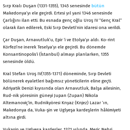
Sırp Kralı Duşan (1331-1355), 1345 senesinde
bütün
Makedonya’yı ele geçirdi. Ertesi yıl yani 1346 senesinde
Çarlığını ilan etti. Bu esnada genç oğlu Uroş IV “Genç Kral”
olarak ilan edilerek, Eski Sırp Devleti’nin idaresi ona verildi.
Çar Duşan, Arnavutluk’u, Epir ’i ve Etolya’yı aldı. Ko-rint
Körfezi’ne inerek Teselya’yı ele geçirdi. Bu dönemde
Konsantinopolis’i (İstanbul) almayı planlarken, 1355
senesinde öldü.
Kral Stefan Uroş IV(1355-1371) döneminde, Sırp Devleti
bölünerek eyaletleri bağımsız yöneticilerin eline geçti.
Adriyatik Denizi kıyısında olan Arnavutluk, Balşa ailesinin,
Rud-nik yöresinin güneyi Jupan (Zupan) Nikola
Altemanoviç’in, Rudnikyöresi Knyaz (Knjez) Lazar ’ın,
Makedonya da, Vuka-şin ve Uglyeşa kardeşlerin hâkimiyeti
altına girdi.
Vukaşin ve Uglyeşa kardeşler, 1371 yılında, Meriç Nehri