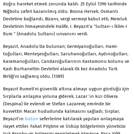
doğru hareket etmek zorunda kaldı. 25 Eylül 1396 tarihinde
Niğbolu zaferi kazanılmış oldu. Bosna Hersek, Osmanlı
Devletine bağlandı, Bizans, vergi vermeyi kabul etti, Memluk
Devletinin himayesindeki Halife, I. Beyazıt’a “Sultan-ı İklim-i
Rum ” (Anadolu Sultanı) unvanını verdi.
Beyazıt, Anadolu’da bulunan; Germiyanoğulları, Hami-
toğulları, Menteşeoğulları, Saruhanoğulları, Aydınoğulları,
Karamanoğulları, Candaroğullarının Kastamonu kolunu ve
Kadı Burhanettin Devletini alarak ilk kez Anadolu Türk
Birliği’ni sağlamış oldu. (1389)
Beyazıt Rumeli’ni güvenlik altına almayı uygun gördüğü için
Sırplarla anlaşma yoluna giderek, Lazar ’ın kızı Olivera
(Despina) ile evlendi ve Stefan Lazareviç emrinde bir
kuvvettin Macar hududunda kalmasını sağladı; Sırplar,
Beyazıt’ın
bütün
seferlerine katılarak yapılan anlaşmaya
riayet ettiler. Fakat Priştine ve Üsküp bölgelerinin yöneticisi
Vuk Branko-viç bölgesini genişletmek isteyince, Paşa Yiğit