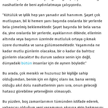
nasihatlerle de beni aydınlatmaya çalışıyordu.
“Kötülük ve iyilik hep yan yanadır asil hanımım. Şayet çok
mutluysan, bil ki hemen yanı başında oralarda bir yerlerde
bela çömelmiş beklemektedir. Şayet başında bir bela varsa
da, yine oralarda bir yerlerde, ayaklarının dibinde, ellerinin
altında veya başının üzerinde mutluluk ortaya çıkmak
üzere durmakta ve sana gülümsemektedir. Yaşamında ne
kadar mutlu günlerin olacaksa, bir o kadar da bahtsız
günlerin olacaktır! Bu durum sadece senin için değil,
dünyadaki
bütün
insanlar için de aynen böyledir.”
Bu arada, çok meraklı ve huzursuz bir kişiliğe sahip
olduğumdan, benim için en ilginç olanı ise, bana vermiş
olduğu akıl dolu nasihatlerinin yanı sıra, onun geleceği
hatasız görebilme yeteneğinin olmasıydı.
Bu yüzden, boş zamanlarımın tümünden istifade ederek,
yabancısı olduğum yeni yaşamımın akışına girip bakmasını,