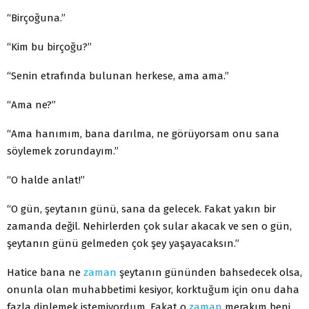
“Birçoğuna.”
“Kim bu birçoğu?”
“Senin etrafında bulunan herkese, ama ama.”
“Ama ne?”
“Ama hanımım, bana darılma, ne görüyorsam onu sana
söylemek zorundayım.”
“O halde anlat!”
“O gün, şeytanın günü, sana da gelecek. Fakat yakın bir
zamanda değil. Nehirlerden çok sular akacak ve sen o gün,
şeytanın günü gelmeden çok şey yaşayacaksın.”
Hatice bana ne
zaman
şeytanın gününden bahsedecek olsa,
onunla olan muhabbetimi kesiyor, korktuğum için onu daha
fazla dinlemek istemiyordum. Fakat o
zaman
merakım beni