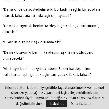
“Daha önce de söylediğim gibi, bu kadın seçkin bir soydan
olacak fakat aralarında aşk olmayacak.”
“Demek oluyor ki, benim kardeşim gerçek aşkı tanımamış
olacak?”
“O kadınla gerçek aşk olmayacak.”
“Demek oluyor ki benim kardeşim, aşkın ne olduğunu
bilmeyecek?”
“Ah, hayır benim sevgili sahibem. Senin kardeşin her
halükarda aşkı, gerçek aşkı tanıyacak, fakat. fakat.”
“Hangi aşktan bahsediyorsun?”
İnternet sitemizden en iyi şekilde faydalanabilmeniz ve internet
sitemize yapacağınız ziyaretleri kişiselleştirebilmek için
“Çok sevilecek. Çok sayıda kadın onu arzulayacak ve onun
çerezlerden faydalanıyoruz. İstediğiniz zaman çerez ayarlarınızı
için iç çekecek. Ona tapacak ve onu yüreğinde taşıyacak.
değiştirebilirsiniz.
Kabul et
Daha fazla oku
Rüyalarında görecek.”