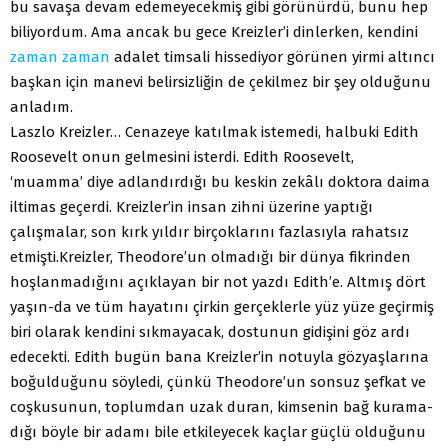
bu savaşa devam edemeyecekmiş gibi görünürdü, bunu hep
biliyordum. Ama ancak bu gece Kreizler’i dinlerken, kendini
zaman
zaman
adalet timsali hissediyor görünen yirmi altıncı
başkan için manevi belirsizliğin de çekilmez bir şey olduğunu
anladım.
Laszlo Kreizler… Cenazeye katılmak istemedi, halbuki Edith
Roosevelt onun gelmesini isterdi. Edith Roosevelt,
‘muamma’ diye adlandırdığı bu keskin zekâlı doktora daima
iltimas geçerdi. Kreizler’in insan zihni üzerine yaptığı
çalışmalar, son kırk yıldır birçoklarını fazlasıyla rahatsız
etmişti.Kreizler, Theodore’un olmadığı bir dünya fikrinden
hoşlanmadığını açıklayan bir not yazdı Edith’e. Altmış dört
yaşın-da ve tüm hayatını çirkin gerçeklerle yüz yüze geçirmiş
biri olarak kendini sıkmayacak, dostunun gidişini göz ardı
edecekti. Edith bugün bana Kreizler’in notuyla gözyaşlarına
boğulduğunu söyledi, çünkü Theodore’un sonsuz şefkat ve
coşkusunun, toplumdan uzak duran, kimsenin bağ kurama-
dığı böyle bir adamı bile etkileyecek kaçlar güçlü olduğunu