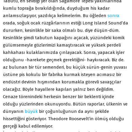
Tabutu, en sevdiği yer olan Sagamore Tepesi yakınlarında
kumlu toprağa bırakıldığında, duyduğum his kadar
anlamsızlaşıyor, yazdıkça kelimelerim. Bu öğleden
sonra
orada, soğuk ocak rüzgârlarının estiği Long Island Sound’da
dururken, kesinlikle bir saka olmalı bu. diye düşün-düm.
Kesinlikle şimdi tabutun kapağını açacak, yüzündeki komik
gülümsemeyle gözlerimizi kamaştıracak ve yüksek perdeli
kahkahası kulaklarımızda çınlayacak. Sonra, yapacak işler
olduğunu -harekete geçmek gerektiğini- haykıracak. Biz de.
az bulunan bir tür semenderi, bu küçük sürün-genin yuvası
üstüne pis kokulu bir fabrika kurmak isteyen acımasız bir
endüstri devinin hışmından korumakla görevli savaşçılar
olacağız. Böyle hayallere kapılan yalnız ben değildim.
Cenaze törenindeki herkesin benzer bir beklenti içinde
olduğu yüzlerinden okunuyordu. Bütün raporlar, ülkenin ve
dünyanın
büyük
bir çoğunluğunun da aynı şekilde
hissettiğini gösteriyor. Theodore Roosevelt’in ölmüş olduğu
gerçeği kabul edilemiyor.