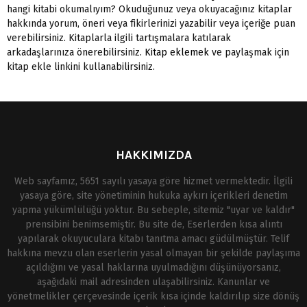
hangi kitabi okumalıyım? Okuduğunuz veya okuyacağınız kitaplar
hakkında yorum, öneri veya fikirlerinizi yazabilir veya içeriğe puan
verebilirsiniz. Kitaplarla ilgili tartışmalara katılarak
arkadaşlarınıza önerebilirsiniz.
Kitap eklemek
ve paylaşmak için
kitap ekle linkini kullanabilirsiniz.
HAKKIMIZDA
Web sayfamız, 5651 sayılı yasaya göre hizmet vermektedir. İlgili
yasaya göre, site yönetiminin hukuka aykırı içerikleri denetim
yapma yükümlülüğü yoktur. Bu sebeple, sitemiz "uyar ve kaldır"
prensibini benimsemiştir. Bu site de, Eserlerden kısa alıntı
yapılarak okuyuculara kitabı tanıtma amacı güdülmüştür. Telif
hakkına mevzu olan eserlerin yasal olmayan bir şekilde paylaşıma
açıldığını ve yasal haklarına uyulmadığını düşünüyorsanız,
aşağıdaki mail adresinden ulaşabilirsiniz. Kanunlar ve
yönetmelikler çerçevesinde içerik kısa içinde kaldırılıp size dönüş