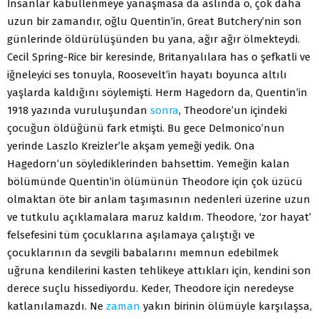
İnsanlar kabullenmeye yanaşmasa da aslında o, çok daha
uzun bir zamandır, oğlu Quentin’in, Great Butchery’nin son
günlerinde öldürülüşünden bu yana, ağır ağır ölmekteydi.
Cecil Spring-Rice bir keresinde, Britanyalılara has o şefkatli ve
iğneleyici ses tonuyla, Roosevelt’in hayatı boyunca altılı
yaşlarda kaldığını söylemişti. Herm Hagedorn da, Quentin’in
1918 yazında vuruluşundan
sonra
, Theodore’un içindeki
çocuğun öldüğünü fark etmişti. Bu gece Delmonico’nun
yerinde Laszlo Kreizler’le akşam yemeği yedik. Ona
Hagedorn’un söylediklerinden bahsettim. Yemeğin kalan
bölümünde Quentin’in ölümünün Theodore için çok üzücü
olmaktan öte bir anlam taşımasının nedenleri üzerine uzun
ve tutkulu açıklamalara maruz kaldım. Theodore, ‘zor hayat’
felsefesini tüm çocuklarına aşılamaya çalıştığı ve
çocuklarının da sevgili babalarını memnun edebilmek
uğruna kendilerini kasten tehlikeye attıkları için, kendini son
derece suçlu hissediyordu. Keder, Theodore için neredeyse
katlanılamazdı. Ne
zaman
yakın birinin ölümüyle karşılaşsa,