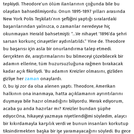
tepkiydi. Theodore’un ölüm ilanlarının çoğunda bile bu
olaydan bahsedilmiyordu. Onun 1895-1897 yılları arasında
New York Polis Teşkilatı’nın şefliğini yaptığı sıralardaki
başarılarından yalnızca, o zamanlar neredeyse hiç
okunmayan Herald bahsetmişti: “…Ve nihayet ‘1896’da şehri
sarsan korkunç cinayetler aydınlatıldı.” Yine de. Theodore
bu başarısı için asla bir onurlandırma talep etmedi.
Gerçekten de, araştırmalarını bu bilmeceyi çözebilecek bir
adamın ellerine, tüm huzursuzluğuna rağmen bırakacak
kadar açık fikirliydi. ‘Bu adamın Kreizler olmasını, gizliden
gizliye her
zaman
onaylardı.
O, bu işi zor da olsa alenen yaptı. Theodore, Amerikan
halkının ona inanmaya, hatta açıklamanın ayrıntılarını
duymaya bile hazır olmadığını biliyordu. Merak ediyorum,
acaba şu anda hazırlar mı? Kreizler bundan şüphe
ediyor.Ona, hikayeyi yazmaya niyetlendiğimi söyledim, alaycı
bir kıkırdamayla karşılık verdi ve bunun insanları korkutup
tiksindirmekten başka bir işe yaramayacağını söyledi. Bu gece