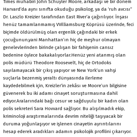
Times muhabiri John Schuyler Moore, arkadaşı ve bir dönem
Harvard’da aynı sınıfta okuduğu psikolog, ya da ‘ruh avcısı”
Dr. Laszlo Kreizier tarafından East River’a çağırılıyor. İnşası
henüz tamamlanmamış VVilliamsburg Köprüsü üzerinde, feci
biçimde öldürülmüş olan ergenlik çağındaki bir erkek
çocuğunun,yani Manhattan’ın hiç de meşhur olmayan
genelevlerinden birinde çalışan bir fahişenin cansız
bedenine öylece bakakalıyorlar.Henüz yeni atanmış olan
polis müdürü Theodore Roosevelt, hiç de Ortodoks
sayılamayacak bir çıkış yapıyor ve New York’un vahşi
suçlarla bezenmiş yeraltı dünyasında ilerleme
kaydedebilmek için, Kreizler’in zekâsı ve Moore’un bilgisine
güvenerek bu iki adamı cinayet soruşturmasına dahil
ediyor.Aralarındaki bağı cesur ve sağduyulu bir kadın olan
polis sekreteri Sara Hovvard sağlıyor. Bu alışılmadık ekip,
kriminoloji araştırmalarında devrim niteliği taşıyacak bir
duruma yoğunlaşıyor ve işlenen cinayetin ayrıntılarını
hesap ederek aradıkları adamın psikolojik profilini çıkarıyor.