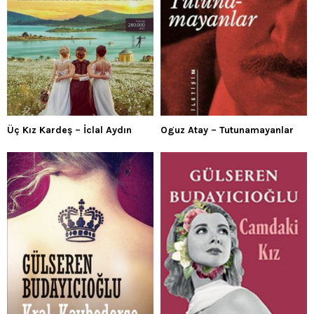
Üç Kız Kardeş – İclal Aydın
Oguz Atay – Tutunamayanlar