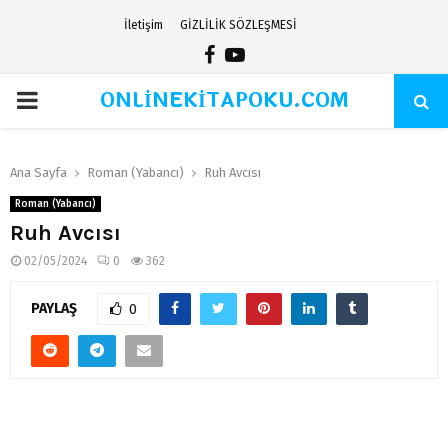
İletişim
GİZLİLİK SÖZLEŞMESİ
Facebook
Youtube
ONLİNEKİTAPOKU.COM
PRIMARY
MENU
Ana Sayfa
Roman (Yabancı)
Ruh Avcısı
Roman (Yabancı)
Ruh Avcısı
02/05/2024
0
362
PAYLAŞ
0