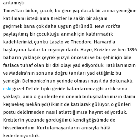
anlamıştı.
Times’tan birkaç çocuk, bu gece yapılacak bir anma yemeğine
katılmamı istedi ama Kreizler le sakin bir akşam
geçirmek bana çok daha uygun göründü. New York’ta
paylaşılmış bir çocukluğu anmak için kaldırmadık
kadehlerimizi, çünkü Laszlo ve Theodore, Harvard’a
başlayana kadar ta-nışmıyorlardı. Hayır, Kreizler ve ben 1896
baharın yaklaşık çeyrek yüzyıl öncesini ve bu şehir için bile
fazlaca tuhaf olan bir dizi olayı yad ediyorduk. Tatlılarımızın
ve Madeira’nın sonuna doğru (anıları yad ettiğimiz bu
yemeğin Delmonico’nun yerinde olması nasıl da dokunaklı,
eski
güzel Del de tıpkı geride kalanlarımız gibi artık sona
yaklaştı, ama o günlerde en önemli buluşmalarımızın daimi
keşmekeş mekânıydı) ikimiz de katılarak gülüyor, o günleri
postu deldirmeden nasıl atlattığımıza hayret ediyorduk.
Kreizler’in yüzünde gördüğümü kendi göğsümde de
hissediyordum. Kurtulamayanların anısıyla hâlâ
kederleniyorduk.