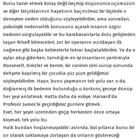
Bunu tasvir etmek kolay değil.Geçmişi düşününce,üçümüzün
ve diğer birçoklarının hayatının kaçınılmaz bir biçimde o
deneyime neden olduğunu söyleyebilirdim, ama sonradan,
psikolojik nedensellik konusunu açarak insanın özgür
iradesini sorgulayabilir ve bu karabasanlarla dolu gelişimden
taşan felsefi bilmeceleri, zor bir operanın vızıldayan ilk
nağmesi gibi başka kelimelerle tekrar başlatabilirdim. Ya da o
aylar akıp giderken, tanıdığım en iyi insanların yardımıyla
Roosevelt, Kreizler ve benim, bir caninin izini sürüp sonunda
dehşete kapılmış bir çocukla yüz yüze geldiğimizi
söyleyebilirdim. Hayır, bunu yapmanın tek yolu var; o da,
doğranmış ilk bedenin bulunduğu o korkunç geceye dönüp
her şeyi anlatmak. Hatta daha da eskiye, Harvard’da
Profesör James’le geçirdiğimiz günlere gitmek.
Evet, her şeyin üzerinden geçip herkesten önce ortaya
koymak, tek yolu bu.
Halk bundan hoşlanmayabilir; aslında, bizi yıllarca bunu bir
sır olarak saklamaya zorlayan da onların göstereceği