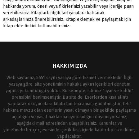
hakkında yorum, öneri veya fikirlerinizi yazabilir veya içeriğe puan
verebilirsiniz. Kitaplarla ilgili tartışmalara katılarak
arkadaşlarınıza önerebilirsiniz.
Kitap eklemek
ve paylaşmak için
kitap ekle linkini kullanabilirsiniz.
HAKKIMIZDA
Web sayfamız, 5651 sayılı yasaya göre hizmet vermektedir. İlgili
yasaya göre, site yönetiminin hukuka aykırı içerikleri denetim
yapma yükümlülüğü yoktur. Bu sebeple, sitemiz "uyar ve kaldır"
prensibini benimsemiştir. Bu site de, Eserlerden kısa alıntı
yapılarak okuyuculara kitabı tanıtma amacı güdülmüştür. Telif
hakkına mevzu olan eserlerin yasal olmayan bir şekilde paylaşıma
açıldığını ve yasal haklarına uyulmadığını düşünüyorsanız,
aşağıdaki mail adresinden ulaşabilirsiniz. Kanunlar ve
yönetmelikler çerçevesinde içerik kısa içinde kaldırılıp size dönüş
yapılacaktır.