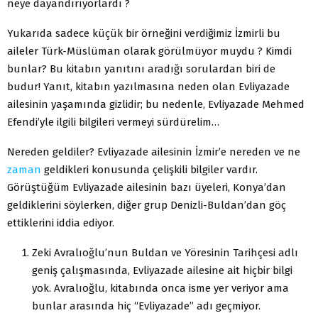
neye dayandırıyorlardı ?
Yukarıda sadece küçük bir örneğini verdiğimiz İzmirli bu
aileler Türk-Müslüman olarak görülmüyor muydu ? Kimdi
bunlar? Bu kitabın yanıtını aradığı sorulardan biri de
budur! Yanıt, kitabın yazılmasına neden olan Evliyazade
ailesinin yaşamında gizlidir; bu nedenle, Evliyazade Mehmed
Efendi’yle ilgili bilgileri vermeyi sürdürelim…
Nereden geldiler? Evliyazade ailesinin İzmir’e nereden ve ne
zaman
geldikleri konusunda çelişkili bilgiler vardır.
Görüştüğüm Evliyazade ailesinin bazı üyeleri, Konya’dan
geldiklerini söylerken, diğer grup Denizli-Buldan’dan göç
ettiklerini iddia ediyor.
Zeki Avralıoğlu’nun Buldan ve Yöresinin Tarihçesi adlı
geniş çalışmasında, Evliyazade ailesine ait hiçbir bilgi
yok. Avralıoğlu, kitabında onca isme yer veriyor ama
bunlar arasında hiç “Evliyazade” adı geçmiyor.