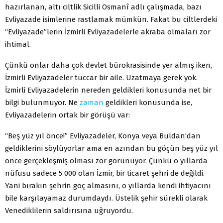
hazırlanan, altı ciltlik Sicilli Osmanî adlı çalışmada, bazı
Evliyazade isimlerine rastlamak mümkün. Fakat bu ciltlerdeki
“Evliyazade”lerin İzmirli Evliyazadelerle akraba olmaları zor
ihtimal.
Çünkü onlar daha çok devlet bürokrasisinde yer almış iken,
İzmirli Evliyazadeler tüccar bir aile. Uzatmaya gerek yok.
İzmirli Evliyazadelerin nereden geldikleri konusunda net bir
bilgi bulunmuyor. Ne
zaman
geldikleri konusunda ise,
Evliyazadelerin ortak bir görüşü var:
“Beş yüz yıl önce!” Evliyazadeler, Konya veya Buldan’dan
geldiklerini söylüyorlar ama en azından bu göçün beş yüz yıl
önce gerçekleşmiş olması zor görünüyor. Çünkü o yıllarda
nüfusu sadece 5 000 olan İzmir, bir ticaret şehri de değildi.
Yani bırakın şehrin göç almasını, o yıllarda kendi ihtiyacını
bile karşılayamaz durumdaydı. Üstelik şehir sürekli olarak
Venediklilerin saldırısına uğruyordu.