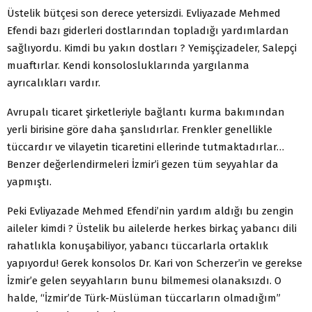
Üstelik bütçesi son derece yetersizdi. Evliyazade Mehmed
Efendi bazı giderleri dostlarından topladığı yardımlardan
sağlıyordu. Kimdi bu yakın dostları ? Yemişçizadeler, Salepçi
muaftırlar. Kendi konsolosluklarında yargılanma
ayrıcalıkları vardır.
Avrupalı ticaret şirketleriyle bağlantı kurma bakımından
yerli birisine göre daha şanslıdırlar. Frenkler genellikle
tüccardır ve vilayetin ticaretini ellerinde tutmaktadırlar…
Benzer değerlendirmeleri İzmir’i gezen tüm seyyahlar da
yapmıştı.
Peki Evliyazade Mehmed Efendi’nin yardım aldığı bu zengin
aileler kimdi ? Üstelik bu ailelerde herkes birkaç yabancı dili
rahatlıkla konuşabiliyor, yabancı tüccarlarla ortaklık
yapıyordu! Gerek konsolos Dr. Kari von Scherzer’in ve gerekse
İzmir’e gelen seyyahların bunu bilmemesi olanaksızdı. O
halde, “İzmir’de Türk-Müslüman tüccarların olmadığım”