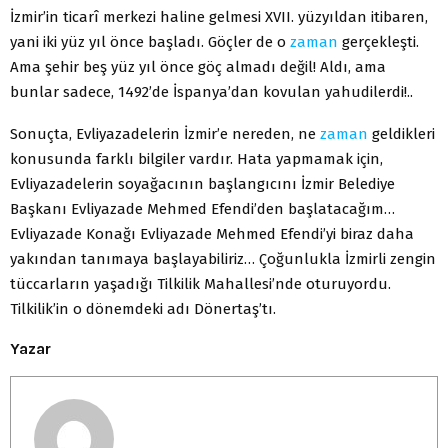
İzmir’in ticarî merkezi haline gelmesi XVII. yüzyıldan itibaren,
yani iki yüz yıl önce başladı. Göçler de o
zaman
gerçekleşti.
Ama şehir beş yüz yıl önce göç almadı değil! Aldı, ama
bunlar sadece, 1492’de İspanya’dan kovulan yahudilerdi!..
Sonuçta, Evliyazadelerin İzmir’e nereden, ne
zaman
geldikleri
konusunda farklı bilgiler vardır. Hata yapmamak için,
Evliyazadelerin soyağacının başlangıcını İzmir Belediye
Başkanı Evliyazade Mehmed Efendi’den başlatacağım…
Evliyazade Konağı Evliyazade Mehmed Efendi’yi biraz daha
yakından tanımaya başlayabiliriz… Çoğunlukla İzmirli zengin
tüccarların yaşadığı Tilkilik Mahallesi’nde oturuyordu.
Tilkilik’in o dönemdeki adı Dönertaş’tı.
Yazar