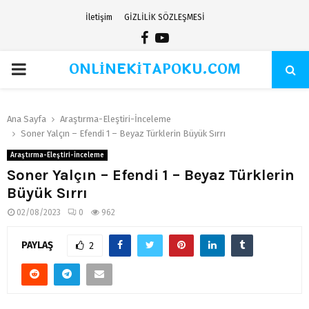
İletişim
GİZLİLİK SÖZLEŞMESİ
Facebook
Youtube
ONLİNEKİTAPOKU.COM
PRIMARY
MENU
Ana Sayfa
Araştırma-Eleştiri-İnceleme
Soner Yalçın – Efendi 1 – Beyaz Türklerin Büyük Sırrı
Araştırma-Eleştiri-İnceleme
Soner Yalçın – Efendi 1 – Beyaz Türklerin
Büyük Sırrı
02/08/2023
0
962
PAYLAŞ
2