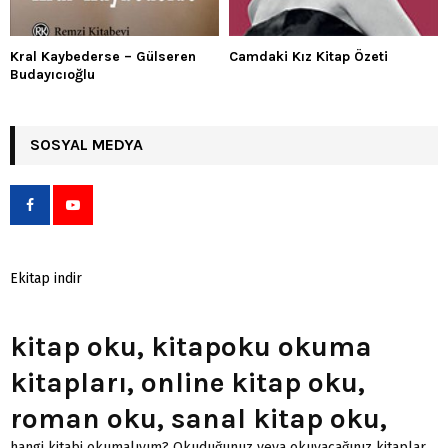
Kral Kaybederse – Gülseren
Camdaki Kız Kitap Özeti
Budayıcıoğlu
SOSYAL MEDYA
Ekitap indir
kitap oku, kitapoku okuma
kitapları, online kitap oku,
roman oku, sanal kitap oku,
hangi kitabi okumalıyım? Okuduğunuz veya okuyacağınız kitaplar