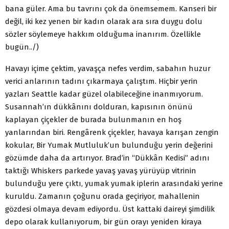
bana güler. Ama bu tavrını çok da önemsemem. Kanseri bir
değil, iki kez yenen bir kadın olarak ara sıra duygu dolu
sözler söylemeye hakkım olduğuma inanırım. Özellikle
bugün../)
Havayı içime çektim, yavaşça nefes verdim, sabahın huzur
verici anlarının tadını çıkarmaya çalıştım. Hiçbir yerin
yazları Seattle kadar güzel olabileceğine inanmıyorum.
Susannah’ın dükkânını dolduran, kapısının önünü
kaplayan çiçekler de burada bulunmanın en hoş
yanlarından biri. Rengârenk çiçekler, havaya karışan zengin
kokular, Bir Yumak Mutluluk’un bulunduğu yerin değerini
gözümde daha da artırıyor. Brad’in “Dükkân Kedisi” adını
taktığı Whiskers parkede yavaş yavaş yürüyüp vitrinin
bulunduğu yere çıktı, yumak yumak iplerin arasındaki yerine
kuruldu. Zamanın çoğunu orada geçiriyor, mahallenin
gözdesi olmaya devam ediyordu. Üst kattaki daireyi şimdilik
depo olarak kullanıyorum, bir gün orayı yeniden kiraya