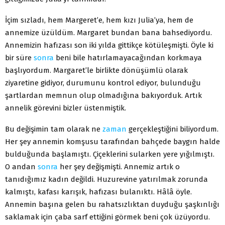
İçim sızladı, hem Margeret’e, hem kızı Julia’ya, hem de
annemize üzüldüm. Margaret bundan bana bahsediyordu.
Annemizin hafızası son iki yılda gittikçe kötüleşmişti. Öyle ki
bir süre
sonra
beni bile hatırlamayacağından korkmaya
başlıyordum. Margaret’le birlikte dönüşümlü olarak
ziyaretine gidiyor, durumunu kontrol ediyor, bulunduğu
şartlardan memnun olup olmadığına bakıyorduk. Artık
annelik görevini bizler üstenmiştik.
Bu değişimin tam olarak ne
zaman
gerçekleştiğini biliyordum.
Her şey annemin komşusu tarafından bahçede baygın halde
bulduğunda başlamıştı. Çiçeklerini sularken yere yığılmıştı.
O andan
sonra
her şey değişmişti. Annemiz artık o
tanıdığımız kadın değildi. Huzurevine yatırılmak zorunda
kalmıştı, kafası karışık, hafızası bulanıktı. Hâlâ öyle.
Annemin başına gelen bu rahatsızlıktan duyduğu şaşkınlığı
saklamak için çaba sarf ettiğini görmek beni çok üzüyordu.