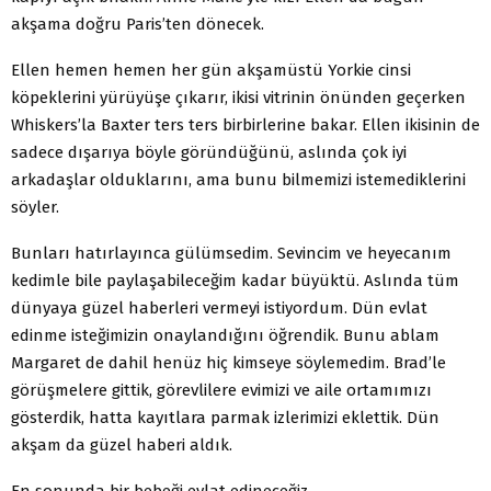
akşama doğru Paris’ten dönecek.
Ellen hemen hemen her gün akşamüstü Yorkie cinsi
köpeklerini yürüyüşe çıkarır, ikisi vitrinin önünden geçerken
Whiskers’la Baxter ters ters birbirlerine bakar. Ellen ikisinin de
sadece dışarıya böyle göründüğünü, aslında çok iyi
arkadaşlar olduklarını, ama bunu bilmemizi istemediklerini
söyler.
Bunları hatırlayınca gülümsedim. Sevincim ve heyecanım
kedimle bile paylaşabileceğim kadar büyüktü. Aslında tüm
dünyaya güzel haberleri vermeyi istiyordum. Dün evlat
edinme isteğimizin onaylandığını öğrendik. Bunu ablam
Margaret de dahil henüz hiç kimseye söylemedim. Brad’le
görüşmelere gittik, görevlilere evimizi ve aile ortamımızı
gösterdik, hatta kayıtlara parmak izlerimizi eklettik. Dün
akşam da güzel haberi aldık.
En sonunda bir bebeği evlat edineceğiz.