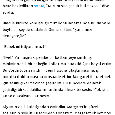
biraz bekledikten
sonra
, “Kurum size çocuk bulmazsa?” diye
sordu.
Brad’le birlikte konuştuğumuz konular arasında bu da vardı,
böyle bir şey de olabilirdi. Omuz silktim. “Şansımızı
deneyeceğiz.”
“Bebek mi istiyorsunuz?”
“Evet.” Yumuşacık, pembe bir battaniyeye sarılmış,
miniminnacık bir bebeğin kollarıma bırakıldığını hayal ettim.
Bu görüntüye sarıldım, beni huzura ulaştırmasına, içimi
umutla doldurmasına müsaade ettim. Margaret itiraz etmek
için sesini çıkarmayınca şaşırdım. Düşüncelere dalarak
geçirdiği birkaç dakikanın ardından kısık bir sesle, “Çok iyi bir
anne olacaksın… annesin.”
Ağzımın açık kaldığından emindim. Margaret’in güzel
sözlerinin şokunu üzerimden zor attım. Margaret ilk kez özel