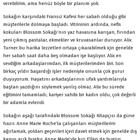
verebilirim, ama henüz böyle bir planım yok.
Sokağın karşındaki Fransız Kafesi her sabah olduğu gibi
müşterilerle dolmaya başladı. Vitrininin ardında, nefis
kokuları Blossom Sokağı’nın yaz havasına karışan, fırından
yeni çıkmış pastalar, ekmekler ve kruvasanlar duruyor. Alix
Turner bu harika lezzetleri ortaya çıkarabilmek için genelde
her sabah saat daha beş olmadan işe başlıyor. Alix en
sevdiğim arkadaşlarımdan, ilk müşterilerimden biri. Son
birkaç yıldır başardığı işler nedeniyle onunla çok gurur
duyuyorum. Hayatını arkadaşlarının ufak yardımlarıyla
baştan yazdığını söylemek yanlış olmaz. Alix bu sürede
eğitimini tamamladı, kariyer sahibi bir kadın oldu, çok değerli
bir adamla evlendi.
Sokağın aşağı tarafındaki Blossom Sokağı Kitapçısı da güne
hazır. Anne Marie Roche’la çalışanları müşterilerini
ağırlamak, yoldan geçenleri içeri davet etmek için genelde dış
kapıyı açık bırakır. Anne Marie’yle kızı Ellen da bugün