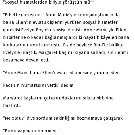
“Sosyal hizmetlerden biriyle görüştün mü?”
“Elbette görüştüm.” Anne Marie’yle konuşmuştum, o da
bana Ellen’ın evlatlık işlerini yürüten sosyal hizmetler
görevlisi Evelyn Boyle’u tavsiye etmişti. Anne Marie’yle Ellen
birbirlerine o kadar bağlanmışlardı ki hayat hikâyeleri bana
korkularımı unutturmuştu. Biz de böylece Brad’le birlikte
Evelyn’e ulaştık. Margaret başını iki yana salladı, s
inir
lerimi
bozamaya devam etti.
“
Ann
e Marie bana Ellen’ı evlat edinmesine yardım eden
kadının numarasını verdi,” dedim.
Margaret kaşlarını çatıp dudaklarını sıkıca birbirine
bastırdı.
“Ne oldu?” diye sordum sakinliğimi bozmamaya çalışarak.
“Bunu yapmanı önermem.”