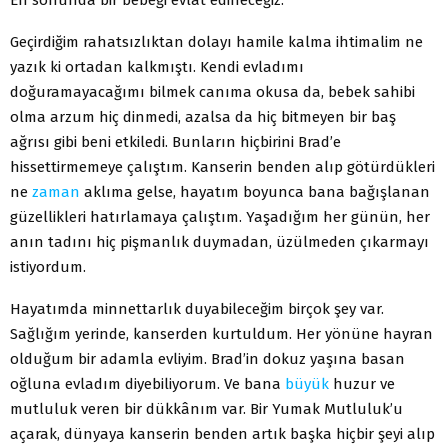
Geçirdiğim rahatsızlıktan dolayı hamile kalma ihtimalim ne
yazık ki ortadan kalkmıştı. Kendi evladımı
doğuramayacağımı bilmek canıma okusa da, bebek sahibi
olma arzum hiç dinmedi, azalsa da hiç bitmeyen bir baş
ağrısı gibi beni etkiledi. Bunların hiçbirini Brad’e
hissettirmemeye çalıştım. Kanserin benden alıp götürdükleri
ne
zaman
aklıma gelse, hayatım boyunca bana bağışlanan
güzellikleri hatırlamaya çalıştım. Yaşadığım her günün, her
anın tadını hiç pişmanlık duymadan, üzülmeden çıkarmayı
istiyordum.
Hayatımda minnettarlık duyabileceğim birçok şey var.
Sağlığım yerinde, kanserden kurtuldum. Her yönüne hayran
olduğum bir adamla evliyim. Brad’in dokuz yaşına basan
oğluna evladım diyebiliyorum. Ve bana
büyük
huzur ve
mutluluk veren bir dükkânım var. Bir Yumak Mutluluk’u
açarak, dünyaya kanserin benden artık başka hiçbir şeyi alıp