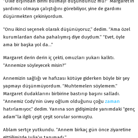
“Ülke dışından birini bulmayı düşündünüz mü?” Margaret’in
yardımcı olmaya çalıştığını görebiliyor, yine de gardımı
düşürmekten çekiniyordum.
“Onu ikinci seçenek olarak düşünüyoruz,” dedim. “Ama özel
kurumlardan daha pahalıymış diye duydum.” “Evet, öyle
ama bir başka yol da…”
Margaret derin derin iç çekti, omuzları yukarı kalktı.
“Annemize söyleyecek misin?”
Annemizin sağlığı ve hafızası kötüye giderken böyle bir şey
yapmayı düşünmüyordum. “Muhtemelen söylemem.”
Margaret dudaklarını birbirine bastırıp başını salladı.
“Annemiz Cody’nin üvey oğlum olduğunu çoğu
zaman
hatırlamıyor,” dedim. Yanına son gidişimizde yanımdaki “genç
adam”la ilgili çeşit çeşit sorular sormuştu.
Ablam sertçe yutkundu. “Annem birkaç gün önce ziyaretine
gittiğimizde Julia’yı tanımadı.”