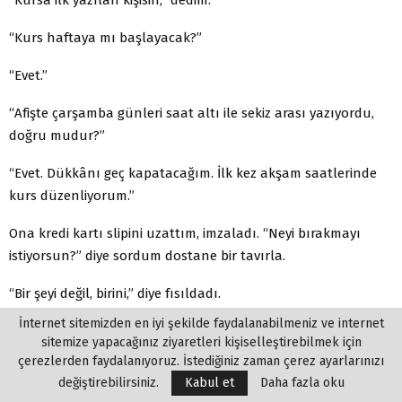
“Kurs haftaya mı başlayacak?”
“Evet.”
“Afişte çarşamba günleri saat altı ile sekiz arası yazıyordu,
doğru mudur?”
“Evet. Dükkânı geç kapatacağım. İlk kez akşam saatlerinde
kurs düzenliyorum.”
Ona kredi kartı slipini uzattım, imzaladı. “Neyi bırakmayı
istiyorsun?” diye sordum dostane bir tavırla.
“Bir şeyi değil, birini,” diye fısıldadı.
İnternet sitemizden en iyi şekilde faydalanabilmeniz ve internet
“Hı…” Cevabı beni şaşırttı.
sitemize yapacağınız ziyaretleri kişiselleştirebilmek için
çerezlerden faydalanıyoruz. İstediğiniz zaman çerez ayarlarınızı
Gözlerine yaşlar dolarken, “Bir adamı unutmayı istiyorum,”
değiştirebilirsiniz.
Kabul et
Daha fazla oku
dedi. “Bir zamanlar. sevdiğim birini.”