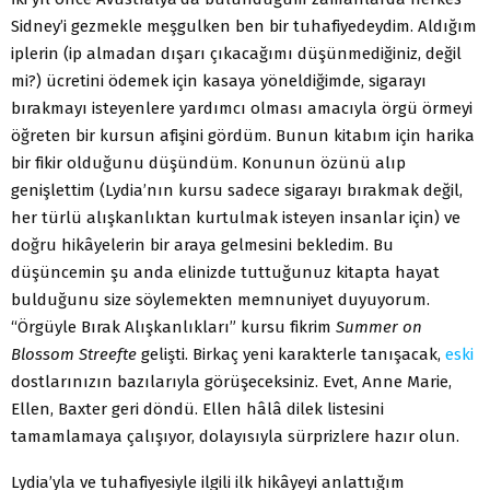
Sidney’i gezmekle meşgulken ben bir tuhafiyedeydim. Aldığım
iplerin (ip almadan dışarı çıkacağımı düşünmediğiniz, değil
mi?) ücretini ödemek için kasaya yöneldiğimde, sigarayı
bırakmayı isteyenlere yardımcı olması amacıyla örgü örmeyi
öğreten bir kursun afişini gördüm. Bunun kitabım için harika
bir fikir olduğunu düşündüm. Konunun özünü alıp
genişlettim (Lydia’nın kursu sadece sigarayı bırakmak değil,
her türlü alışkanlıktan kurtulmak isteyen insanlar için) ve
doğru hikâyelerin bir araya gelmesini bekledim. Bu
düşüncemin şu anda elinizde tuttuğunuz kitapta hayat
bulduğunu size söylemekten memnuniyet duyuyorum.
“Örgüyle Bırak Alışkanlıkları” kursu fik
r
im
Summer on
Blossom Streefte
gelişti. Birkaç yeni karakterle tanışacak,
eski
dostlarınızın bazılarıyla görüşeceksiniz. Evet, Anne Marie,
Ellen, Baxter geri döndü. Ellen hâlâ dilek listesini
tamamlamaya çalışıyor, dolayısıyla sürprizlere hazır olun.
Lydia’yla ve tuhafiyesiyle ilgili ilk hikâyeyi anlattığım