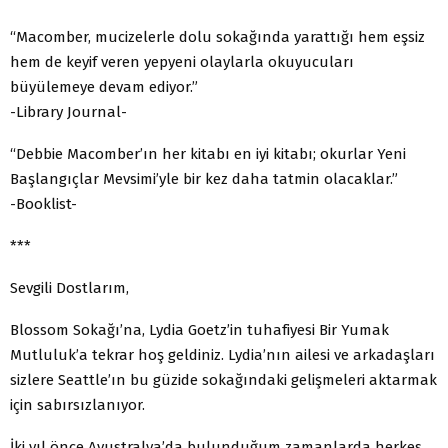
“Macomber, mucizelerle dolu sokağında yarattığı hem eşsiz
hem de keyif veren yepyeni olaylarla okuyucuları
büyülemeye devam ediyor.”
-Library Journal-
“Debbie Macomber’ın her kitabı en iyi kitabı; okurlar Yeni
Başlangıçlar Mevsimi’yle bir kez daha tatmin olacaklar.”
-Booklist-
***
Sevgili Dostlarım,
Blossom Sokağı’na, Lydia Goetz’in tuhafiyesi Bir Yumak
Mutluluk’a tekrar hoş geldiniz. Lydia’nın ailesi ve arkadaşları
sizlere Seattle’ın bu güzide sokağındaki gelişmeleri aktarmak
için sabırsızlanıyor.
İki yıl önce Avustralya’da bulunduğum zamanlarda herkes