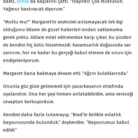
baktı,
sonra
da kaşlarını çattı. “Hayırdır. Çok mutlusun.
Yağmur bastıracak diyorum.”
“Mutlu mu?” Margaret’in sevincimi anlamayacak tek kişi
olduğunu bilsem de güzel haberleri ondan saklamama
gerek yoktu. Ablam evlat edinmemize karşı çıkar, bu yüzden
de kendini hiç kötü hissetmezdi. Karamsarlık doğasında var
sanırım, her ne kadar bu gerçeği kabul etmese de onun için
endişeleniyorum.
Margaret bana bakmaya devam etti. “Ağzın kulaklarında.”
Onunla göz göze gelmemek için yazarkasanın etrafında
oyalandım. Ona her şeyi hemen anlatabilirdim, ama vereceği
cevaptan korkuyordum.
Kendimi daha fazla tutamayıp, “Brad’le birlikte evlatlık
başvurusunda bulunduk,” deyiverdim. “Başvurumuz kabul
edildi.”