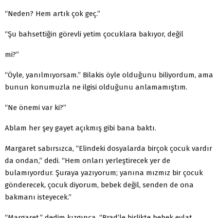
“Neden? Hem artık çok geç.”
“Şu bahsettiğin görevli yetim çocuklara bakıyor, değil
mi?”
“Öyle, yanılmıyorsam.” Bilakis öyle olduğunu biliyordum, ama
bunun konumuzla ne ilgisi olduğunu anlamamıştım.
“Ne önemi var ki?”
Ablam her şey gayet açıkmış gibi bana baktı.
Margaret sabırsızca, “Elindeki dosyalarda birçok çocuk vardır
da ondan,” dedi. “Hem onları yerleştirecek yer de
bulamıyordur. Şuraya yazıyorum; yanına mızmız bir çocuk
gönderecek, çocuk diyorum, bebek değil, senden de ona
bakmanı isteyecek.”
“Margaret,” dedim kızgınca. “Brad’le birlikte bebek evlat