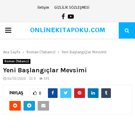
İletişim
GİZLİLİK SÖZLEŞMESİ
Facebook
Youtube
ONLİNEKİTAPOKU.COM
PRIMARY
MENU
Ana Sayfa
Roman (Yabancı)
Yeni Başlangıçlar Mevsimi
Roman (Yabancı)
Yeni Başlangıçlar Mevsimi
04/10/2020
0
593
PAYLAŞ
0