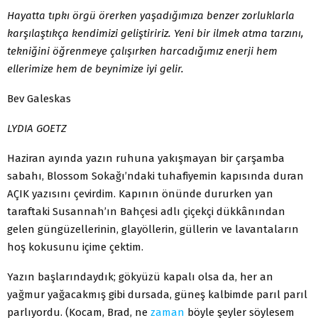
Hayatta tıpkı örgü örerken yaşadığımıza benzer zorluklarla
karşılaştıkça kendimizi geliştiririz. Yeni bir ilmek atma tarzını,
tekniğini öğrenmeye çalışırken harcadığımız enerji hem
ellerimize hem de beynimize iyi gelir.
Bev Galeskas
LYDIA GOETZ
Haziran ayında yazın ruhuna yakışmayan bir çarşamba
sabahı, Blossom Sokağı’ndaki tuhafiyemin kapısında duran
AÇIK yazısını çevirdim. Kapının önünde dururken yan
taraftaki Susannah’ın Bahçesi adlı çiçekçi dükkânından
gelen güngüzellerinin, glayöllerin, güllerin ve lavantaların
hoş kokusunu içime çektim.
Yazın başlarındaydık; gökyüzü kapalı olsa da, her an
yağmur yağacakmış gibi dursada, güneş kalbimde parıl parıl
parlıyordu. (Kocam, Brad, ne
zaman
böyle şeyler söylesem