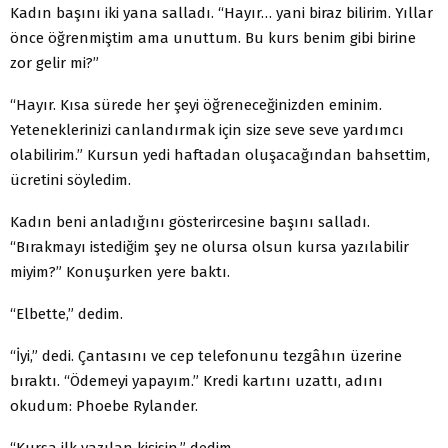
Kadın başını iki yana salladı. “Hayır… yani biraz bilirim. Yıllar
önce öğrenmiştim ama unuttum. Bu kurs benim gibi birine
zor gelir mi?”
“Hayır. Kısa sürede her şeyi öğreneceğinizden eminim.
Yeteneklerinizi canlandırmak için size seve seve yardımcı
olabilirim.” Kursun yedi haftadan oluşacağından bahsettim,
ücretini söyledim.
Kadın beni anladığını gösterircesine başını salladı.
“Bırakmayı istediğim şey ne olursa olsun kursa yazılabilir
miyim?” Konuşurken yere baktı.
“Elbette,” dedim.
“İyi,” dedi. Çantasını ve cep telefonunu tezgâhın üzerine
bıraktı. “Ödemeyi yapayım.” Kredi kartını uzattı, adını
okudum: Phoebe Rylander.
“Kursa ilk yazılan kişisin,” dedim.