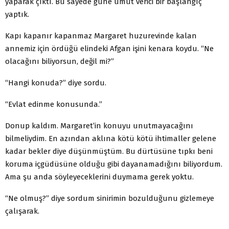
yaparak çıktı. Bu sayede güne umut verici bir başlangıç
yaptık.
Kapı kapanır kapanmaz Margaret huzurevinde kalan
annemiz için ördüğü elindeki Afgan işini kenara koydu. “Ne
olacağını biliyorsun, değil mi?”
“Hangi konuda?” diye sordu.
“Evlat edinme konusunda.”
Donup kaldım. Margaret’in konuyu unutmayacağını
bilmeliydim. En azından aklına kötü kötü ihtimaller gelene
kadar bekler diye düşünmüştüm. Bu dürtüsüne tıpkı beni
koruma içgüdüsüne olduğu gibi dayanamadığını biliyordum.
Ama şu anda söyleyeceklerini duymama gerek yoktu.
“Ne olmuş?” diye sordum sinirimin bozulduğunu gizlemeye
çalışarak.