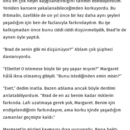
onu en çok neyin kaygılandırdığını tahmin edebiliyordum.
Yeniden kansere yakalanabileceğimden korkuyordu. Bu
ihtimalin, özellikle de on yıl önce bir kez daha aynı şeyleri
yaşadığım için ben de fazlasıyla farkındaydım. Bu işe
kalkışmadan önce bunu ciddi ciddi düşünmeliydik, Brad’le de
aynen öyle yaptık.
“Brad de senin gibi mi düşünüyor?” Ablam çok şüpheci
davranıyordu.
“Elbette! O istemese böyle bir şey yapar mıyım?” Margaret
hâlâ ikna olmamış gibiydi. “Bunu istediğinden emin misin?”
“Evet,” dedim inatla. Bazen ablama ancak böyle derdimi
anlatabiliyordum. “Brad de en az benim kadar risklerin
farkında. Lafı uzatmaya gerek yok, Margaret. Benim için
endişelendiğinin farkındayım, ama korku içinde yaşadığım
zamanlar geçmişte kaldı.”
Margaret’in gözleri kaygısını dışa vuruyordu. Bana baktı,