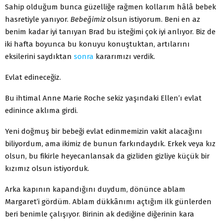
Sahip olduğum bunca güzelliğe rağmen kollarım hâlâ bebek
hasretiyle yanıyor.
Bebeğimiz
olsun istiyorum. Beni en az
benim kadar iyi tanıyan Brad bu isteğimi çok iyi anlıyor. Biz de
iki hafta boyunca bu konuyu konuştuktan, artılarını
eksilerini saydıktan
sonra
kararımızı verdik.
Evlat edineceğiz.
Bu ihtimal Anne Marie Roche sekiz yaşındaki Ellen’ı evlat
edinince aklıma girdi.
Yeni doğmuş bir bebeği evlat edinmemizin vakit alacağını
biliyordum, ama ikimiz de bunun farkındaydık. Erkek veya kız
olsun, bu fikirle heyecanlansak da gizliden gizliye küçük bir
kızımız olsun istiyorduk.
Arka kapının kapandığını duydum, dönünce ablam
Margaret’i gördüm. Ablam dükkânımı açtığım ilk günlerden
beri benimle çalışıyor. Birinin ak dediğine diğerinin kara