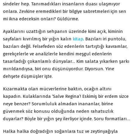
sindeler hep. Tanımadıkları insanların duası ulaşmıyor
onlara. Zevkine eremedikleri bir bilgiye sabretmeleri için sen
mi ikna edeceksin onları? Güldürme.
Ayaklarını uzattığın sehpanın üzerinde kimi açık, kiminin
sayfaları kıvrılmış bir yığın kalın
kitap
. Bazıları iri puntolu,
bazıları değil. Felsefeden söz edenlerin tartıştığı kavramlar,
gerekçelerle ve analizlerle kendini meşgul edenlerin
tasarladığı çokanlamlı dünyalar… Kim salata yıkarken şarkı
mırıldandıysa, biri onu düşünüyordur. Diyorsun. Yine
dehşete düşmüşler işte.
Kızarmakta olan mücverlerine baktın, ocağın altını
kapadın. Kulaklarında ‘Salve Regina’! Eskimiş bir erdem sizce
neye benzer? Sorumluluk almadan inananlar, birine
güvenmek söz konusu olduğunda neden rahatsızlık
duyarlar? Böyle bir yığın şey ilerliyor içinde. Soru formatları…
Halka halka doğradığın soğanlara tuz ve zeytinyağıyla