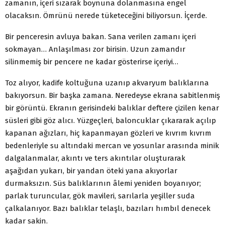
zamanın, içeri sızarak boynuna dolanmasına engel
olacaksın. Ömrünü nerede tüketeceğini biliyorsun. İçerde.
Bir penceresin avluya bakan. Sana verilen zamanı içeri
sokmayan… Anlaşılması zor birisin. Uzun zamandır
silinmemiş bir pencere ne kadar gösterirse içeriyi…
Toz alıyor, kadife koltuğuna uzanıp akvaryum balıklarına
bakıyorsun. Bir başka zamana. Neredeyse ekrana sabitlenmiş
bir görüntü. Ekranın gerisindeki balıklar deftere çizilen kenar
süsleri gibi göz alıcı. Yüzgeçleri, baloncuklar çıkararak açılıp
kapanan ağızları, hiç kapanmayan gözleri ve kıvrım kıvrım
bedenleriyle su altındaki mercan ve yosunlar arasında minik
dalgalanmalar, akıntı ve ters akıntılar oluşturarak
aşağıdan yukarı, bir yandan öteki yana akıyorlar
durmaksızın. Süs balıklarının âlemi yeniden boyanıyor;
parlak turuncular, gök mavileri, sarılarla yeşiller suda
çalkalanıyor. Bazı balıklar telaşlı, bazıları hımbıl denecek
kadar sakin.