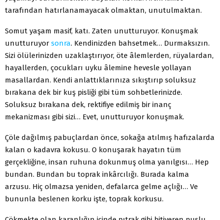
tarafından hatırlanamayacak olmaktan, unutulmaktan.
Somut yaşam masif, katı. Zaten unutturuyor. Konuşmak
unutturuyor
sonra
. Kendinizden bahsetmek… Durmaksızın.
Sizi ölülerinizden uzaklaştırıyor, öte âlemlerden, rüyalardan,
hayallerden, çocukları uyku âlemine hevesle yollayan
masallardan. Kendi anlattıklarınıza sıkıştırıp soluksuz
bırakana dek bir kuş pisliği gibi tüm sohbetlerinizde.
Soluksuz bırakana dek, rektifiye edilmiş bir inanç
mekanizması gibi sizi… Evet, unutturuyor konuşmak.
Çöle dağılmış pabuçlardan önce, sokağa atılmış hafızalarda
kalan o kadavra kokusu. O konuşarak hayatın tüm
gerçekliğine, insan ruhuna dokunmuş olma yanılgısı… Hep
bundan. Bundan bu toprak inkârcılığı. Burada kalma
arzusu. Hiç olmazsa yeniden, defalarca gelme açlığı… Ve
bununla beslenen korku işte, toprak korkusu.
Çökmekte olan karanlığın içinde pıtrak gibi bitiveren puslu