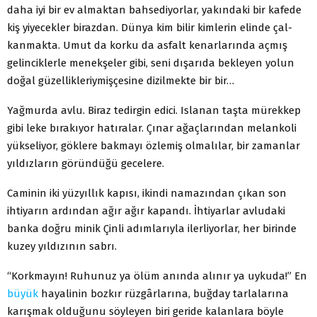
daha iyi bir ev almaktan bahsediyorlar, yakındaki bir kafede
kiş yiyecekler birazdan. Dünya kim bilir kimlerin elinde çal-
kanmakta. Umut da korku da asfalt kenarlarında açmış
gelinciklerle menekşeler gibi, seni dışarıda bekleyen yolun
doğal güzellikleriymişçesine dizilmekte bir bir…
Yağmurda avlu. Biraz tedirgin edici. Islanan taşta mürekkep
gibi leke bırakıyor hatıralar. Çınar ağaçlarından melankoli
yükseliyor, göklere bakmayı özlemiş olmalılar, bir zamanlar
yıldızların göründüğü gecelere.
Caminin iki yüzyıllık kapısı, ikindi namazından çıkan son
ihtiyarın ardından ağır ağır kapandı. İhtiyarlar avludaki
banka doğru minik Çinli adımlarıyla ilerliyorlar, her birinde
kuzey yıldızının sabrı.
“Korkmayın! Ruhunuz ya ölüm anında alınır ya uykuda!” En
büyük
hayalinin bozkır rüzgârlarına, buğday tarlalarına
karışmak olduğunu söyleyen biri geride kalanlara böyle