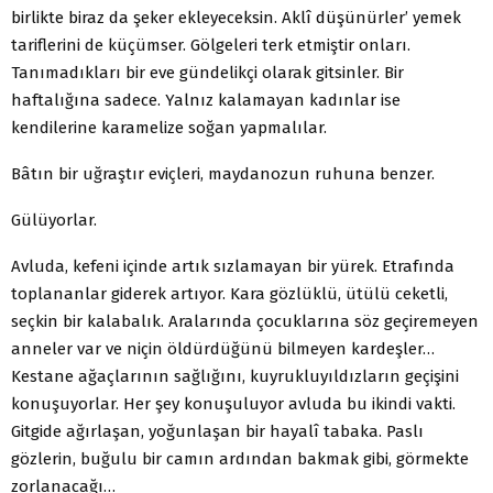
birlikte biraz da şeker ekleyeceksin. Aklî düşünürler’ yemek
tariflerini de küçümser. Gölgeleri terk etmiştir onları.
Tanımadıkları bir eve gündelikçi olarak gitsinler. Bir
haftalığına sadece. Yalnız kalamayan kadınlar ise
kendilerine karamelize soğan yapmalılar.
Bâtın bir uğraştır eviçleri, maydanozun ruhuna benzer.
Gülüyorlar.
Avluda, kefeni içinde artık sızlamayan bir yürek. Etrafında
toplananlar giderek artıyor. Kara gözlüklü, ütülü ceketli,
seçkin bir kalabalık. Aralarında çocuklarına söz geçiremeyen
anneler var ve niçin öldürdüğünü bilmeyen kardeşler…
Kestane ağaçlarının sağlığını, kuyrukluyıldızların geçişini
konuşuyorlar. Her şey konuşuluyor avluda bu ikindi vakti.
Gitgide ağırlaşan, yoğunlaşan bir hayalî tabaka. Paslı
gözlerin, buğulu bir camın ardından bakmak gibi, görmekte
zorlanacağı…