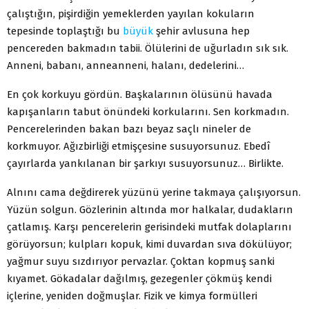
çalıştığın, pişirdiğin yemeklerden yayılan kokuların
tepesinde toplaştığı bu
büyük
şehir avlusuna hep
pencereden bakmadın tabii. Ölülerini de uğurladın sık sık.
Anneni, babanı, anneanneni, halanı, dedelerini…
En çok korkuyu gördün. Başkalarının ölüsünü havada
kapışanların tabut önündeki korkularını. Sen korkmadın.
Pencerelerinden bakan bazı beyaz saçlı nineler de
korkmuyor. Ağızbirliği etmişçesine susuyorsunuz. Ebedî
çayırlarda yankılanan bir şarkıyı susuyorsunuz… Birlikte.
Alnını cama değdirerek yüzünü yerine takmaya çalışıyorsun.
Yüzün solgun. Gözlerinin altında mor halkalar, dudakların
çatlamış. Karşı pencerelerin gerisindeki mutfak dolaplarını
görüyorsun; kulpları kopuk, kimi duvardan sıva dökülüyor;
yağmur suyu sızdırıyor pervazlar. Çoktan kopmuş sanki
kıyamet. Gökadalar dağılmış, gezegenler çökmüş kendi
içlerine, yeniden doğmuşlar. Fizik ve kimya formülleri