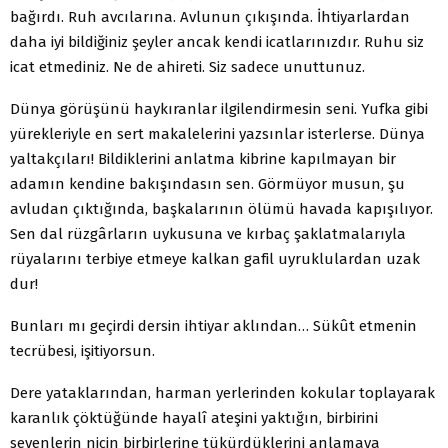
bağırdı. Ruh avcılarına. Avlunun çıkışında. İhtiyarlardan
daha iyi bildiğiniz şeyler ancak kendi icatlarınızdır. Ruhu siz
icat etmediniz. Ne de ahireti. Siz sadece unuttunuz.
Dünya görüşünü haykıranlar ilgilendirmesin seni. Yufka gibi
yürekleriyle en sert makalelerini yazsınlar isterlerse. Dünya
yaltakçıları! Bildiklerini anlatma kibrine kapılmayan bir
adamın kendine bakışındasın sen. Görmüyor musun, şu
avludan çıktığında, başkalarının ölümü havada kapışılıyor.
Sen dal rüzgârların uykusuna ve kırbaç şaklatmalarıyla
rüyalarını terbiye etmeye kalkan gafil uyruklulardan uzak
dur!
Bunları mı geçirdi dersin ihtiyar aklından… Sükût etmenin
tecrübesi, işitiyorsun.
Dere yataklarından, harman yerlerinden kokular toplayarak
karanlık çöktüğünde hayalî ateşini yaktığın, birbirini
sevenlerin niçin birbirlerine tükürdüklerini anlamaya