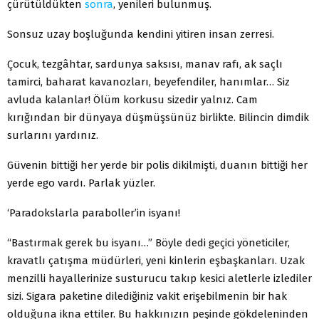
çürütüldükten
sonra
, yenileri bulunmuş.
Sonsuz uzay boşluğunda kendini yitiren insan zerresi.
Çocuk, tezgâhtar, sardunya saksısı, manav rafı, ak saçlı
tamirci, baharat kavanozları, beyefendiler, hanımlar… Siz
avluda kalanlar! Ölüm korkusu sizedir yalnız. Cam
kırığından bir dünyaya düşmüşsünüz birlikte. Bilincin dimdik
surlarını yardınız.
Güvenin bittiği her yerde bir polis dikilmişti, duanın bittiği her
yerde ego vardı. Parlak yüzler.
‘Paradokslarla paraboller’in isyanı!
“Bastırmak gerek bu isyanı…” Böyle dedi geçici yöneticiler,
kravatlı çatışma müdürleri, yeni kinlerin eşbaşkanları. Uzak
menzilli hayallerinize susturucu takıp kesici aletlerle izlediler
sizi. Sigara paketine dilediğiniz vakit erişebilmenin bir hak
olduğuna ikna ettiler. Bu hakkınızın peşinde gökdeleninden