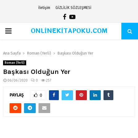
İletişim
GİZLİLİK SÖZLEŞMESİ
Facebook
Youtube
ONLİNEKİTAPOKU.COM
PRIMARY
MENU
Ana Sayfa
Roman (Yerli)
Başkası Olduğun Yer
Roman (Yerli)
Başkası Olduğun Yer
06/06/2020
0
257
PAYLAŞ
0