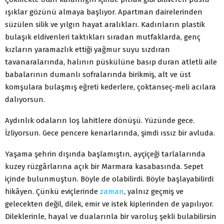
ışıklar gözünü almaya başlıyor. Apartman dairelerinden
süzülen silik ve yılgın hayat aralıkları. Kadınların plastik
bulaşık eldivenleri taktıkları sıradan mutfaklarda, genç
kızların yaramazlık ettiği yağmur suyu sızdıran
tavanaralarında, halının püskülüne basıp duran atletli aile
babalarının dumanlı sofralarında birikmiş, alt ve üst
komşulara bulaşmış eğreti kederlere, çoktanseç-meli acılara
dalıyorsun.
Aydınlık odaların loş lahitlere dönüşü. Yüzünde gece.
İzliyorsun. Gece pencere kenarlarında, şimdi ıssız bir avluda.
Yaşama şehrin dışında başlamıştın, ayçiçeği tarlalarında
kuzey rüzgârlarına açık bir Marmara kasabasında. Sepet
içinde bulunmuştun. Böyle de olabilirdi. Böyle başlayabilirdi
hikâyen. Çünkü eviçlerinde
zaman
, yalnız geçmiş ve
gelecekten değil, dilek, emir ve istek kiplerinden de yapılıyor.
Dileklerinle, hayal ve dualarınla bir varoluş şekli bulabilirsin