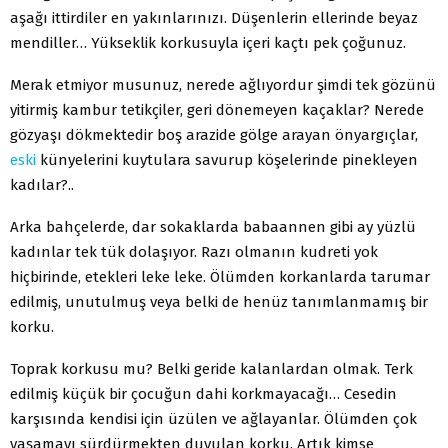
aşağı ittirdiler en yakınlarınızı. Düşenlerin ellerinde beyaz
mendiller… Yükseklik korkusuyla içeri kaçtı pek çoğunuz.
Merak etmiyor musunuz, nerede ağlıyordur şimdi tek gözünü
yitirmiş kambur tetikçiler, geri dönemeyen kaçaklar? Nerede
gözyaşı dökmektedir boş arazide gölge arayan önyargıçlar,
eski
künyelerini kuytulara savurup köşelerinde pinekleyen
kadılar?..
Arka bahçelerde, dar sokaklarda babaannen gibi ay yüzlü
kadınlar tek tük dolaşıyor. Razı olmanın kudreti yok
hiçbirinde, etekleri leke leke. Ölümden korkanlarda tarumar
edilmiş, unutulmuş veya belki de henüz tanımlanmamış bir
korku.
Toprak korkusu mu? Belki geride kalanlardan olmak. Terk
edilmiş küçük bir çocuğun dahi korkmayacağı… Cesedin
karşısında kendisi için üzülen ve ağlayanlar. Ölümden çok
yaşamayı sürdürmekten duyulan korku. Artık kimse