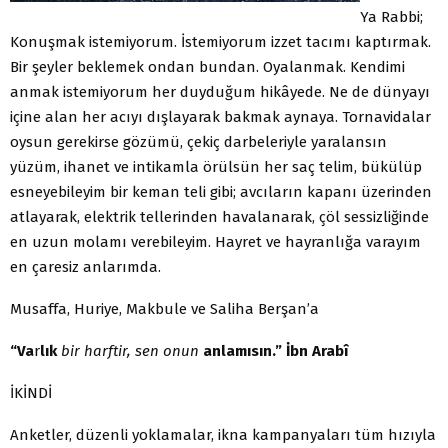
Ya Rabbi;
Konuşmak istemiyorum. İstemiyorum izzet tacımı kaptırmak.
Bir şeyler beklemek ondan bundan. Oyalanmak. Kendimi
anmak istemiyorum her duyduğum hikâyede. Ne de dünyayı
içine alan her acıyı dışlayarak bakmak aynaya. Tornavidalar
oysun gerekirse gözümü, çekiç darbeleriyle yaralansın
yüzüm, ihanet ve intikamla örülsün her saç telim, bükülüp
esneyebileyim bir keman teli gibi; avcıların kapanı üzerinden
atlayarak, elektrik tellerinden havalanarak, çöl sessizliğinde
en uzun molamı verebileyim. Hayret ve hayranlığa varayım
en çaresiz anlarımda.
Musaffa, Huriye, Makbule ve Saliha Berşan’a
“Va
r
lık
bir harftir, sen onun
anlamısın.” İbn Arabî
İKİNDİ
Anketler, düzenli yoklamalar, ikna kampanyaları tüm hızıyla