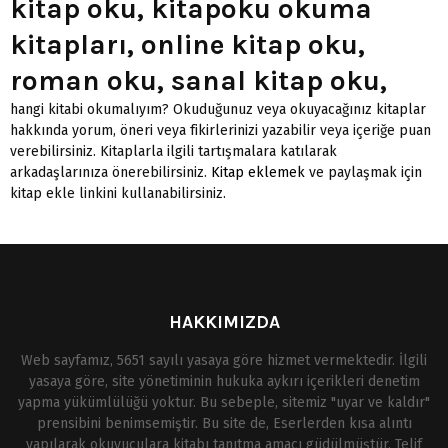
kitap oku, kitapoku okuma
kitapları, online kitap oku,
roman oku, sanal kitap oku,
hangi kitabi okumalıyım? Okuduğunuz veya okuyacağınız kitaplar
hakkında yorum, öneri veya fikirlerinizi yazabilir veya içeriğe puan
verebilirsiniz. Kitaplarla ilgili tartışmalara katılarak
arkadaşlarınıza önerebilirsiniz.
Kitap eklemek
ve paylaşmak için
kitap ekle linkini kullanabilirsiniz.
HAKKIMIZDA
Web sayfamız, 5651 sayılı yasaya göre hizmet vermektedir. İlgili
yasaya göre, site yönetiminin hukuka aykırı içerikleri denetim
yapma yükümlülüğü yoktur. Bu sebeple, sitemiz "uyar ve kaldır"
prensibini benimsemiştir. Bu site de, Eserlerden kısa alıntı
yapılarak okuyuculara kitabı tanıtma amacı güdülmüştür. Telif