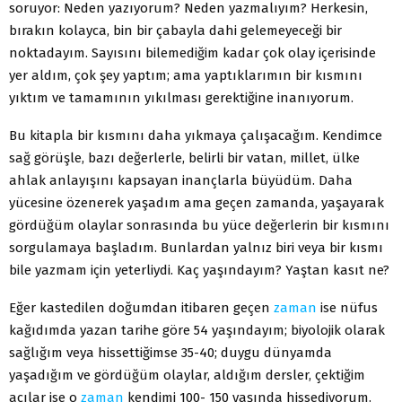
soruyor: Neden yazıyorum? Neden yazmalıyım? Herkesin,
bırakın kolayca, bin bir çabayla dahi gelemeyeceği bir
noktadayım. Sayısını bilemediğim kadar çok olay içerisinde
yer aldım, çok şey yaptım; ama yaptıklarımın bir kısmını
yıktım ve tamamının yıkılması gerektiğine inanıyorum.
Bu kitapla bir kısmını daha yıkmaya çalışacağım. Kendimce
sağ görüşle, bazı değerlerle, belirli bir vatan, millet, ülke
ahlak anlayışını kapsayan inançlarla büyüdüm. Daha
yücesine özenerek yaşadım ama geçen zamanda, yaşayarak
gördüğüm olaylar sonrasında bu yüce değerlerin bir kısmını
sorgulamaya başladım. Bunlardan yalnız biri veya bir kısmı
bile yazmam için yeterliydi. Kaç yaşındayım? Yaştan kasıt ne?
Eğer kastedilen doğumdan itibaren geçen
zaman
ise nüfus
kağıdımda yazan tarihe göre 54 yaşındayım; biyolojik olarak
sağlığım veya hissettiğimse 35-40; duygu dünyamda
yaşadığım ve gördüğüm olaylar, aldığım dersler, çektiğim
acılar ise o
zaman
kendimi 100- 150 yaşında hissediyorum.