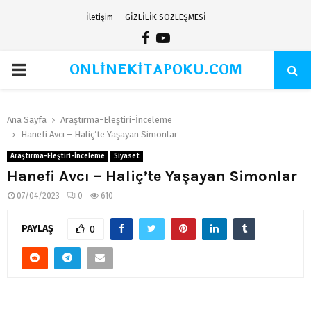
İletişim
GİZLİLİK SÖZLEŞMESİ
Facebook
Youtube
ONLİNEKİTAPOKU.COM
PRIMARY
MENU
Ana Sayfa
Araştırma-Eleştiri-İnceleme
Hanefi Avcı – Haliç’te Yaşayan Simonlar
Araştırma-Eleştiri-İnceleme
Siyaset
Hanefi Avcı – Haliç’te Yaşayan Simonlar
07/04/2023
0
610
PAYLAŞ
0