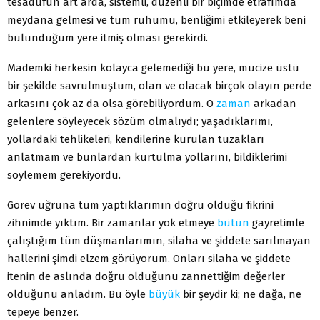
tesadüfün art arda, sistemli, düzenli bir biçimde etrafımda
meydana gelmesi ve tüm ruhumu, benliğimi etkileyerek beni
bulunduğum yere itmiş olması gerekirdi.
Mademki herkesin kolayca gelemediği bu yere, mucize üstü
bir şekilde savrulmuştum, olan ve olacak birçok olayın perde
arkasını çok az da olsa görebiliyordum. O
zaman
arkadan
gelenlere söyleyecek sözüm olmalıydı; yaşadıklarımı,
yollardaki tehlikeleri, kendilerine kurulan tuzakları
anlatmam ve bunlardan kurtulma yollarını, bildiklerimi
söylemem gerekiyordu.
Görev uğruna tüm yaptıklarımın doğru olduğu fikrini
zihnimde yıktım. Bir zamanlar yok etmeye
bütün
gayretimle
çalıştığım tüm düşmanlarımın, silaha ve şiddete sarılmayan
hallerini şimdi elzem görüyorum. Onları silaha ve şiddete
itenin de aslında doğru olduğunu zannettiğim değerler
olduğunu anladım. Bu öyle
büyük
bir şeydir ki; ne dağa, ne
tepeye benzer.