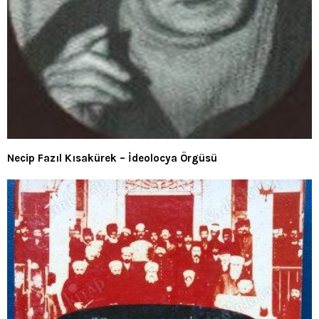
Necip Fazıl Kısakürek – İdeolocya Örgüsü