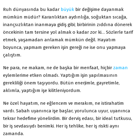
Ruh dünyasında bu kadar
büyük
bir değişime dayanmak
mümkün müdür? Karanlıktan aydınlığa, soğuktan sıcağa,
inançsızlıktan inanmaya gidiş gibi; birbirinin zıddına dönerek
öncekinin tam tersine yol almak o kadar zor ki… Sözlerle tarif
etmek, yaşamadan anlamak mümkün değil. Hayatım
boyunca, yapmam gereken işin gereği ne ise onu yapmaya
çalıştım.
Ne para, ne makam, ne de başka bir menfaat, hiçbir
zaman
eylemlerime etken olmadı. Yaptığım işin yapılmasının
gerekliliği önem taşıyordu. Bütün enerjimle, gayretimle,
aklımla, yaptığım işe kilitleniyordum.
Ne özel hayatım, ne eğlencem ve merakım, ne istirahatim
vardı. Sabah uyanınca işe başlar, yorulunca uyur, uyanınca
tekrar hedefime yönelirdim. Bir derviş edası, bir ideal tutkusu,
bir iş sevdasıydı benimki. Her iş tehlike, her iş riskti aynı
zamanda.