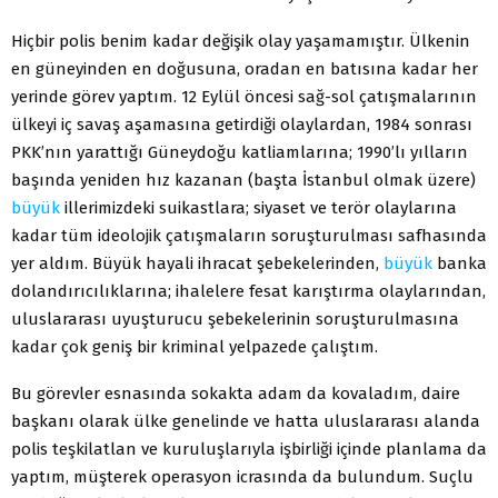
Hiçbir polis benim kadar değişik olay yaşamamıştır. Ülkenin
en güneyinden en doğusuna, oradan en batısına kadar her
yerinde görev yaptım. 12 Eylül öncesi sağ-sol çatışmalarının
ülkeyi iç savaş aşamasına getirdiği olaylardan, 1984 sonrası
PKK’nın yarattığı Güneydoğu katliamlarına; 1990’lı yılların
başında yeniden hız kazanan (başta İstanbul olmak üzere)
büyük
illerimizdeki suikastlara; siyaset ve terör olaylarına
kadar tüm ideolojik çatışmaların soruşturulması safhasında
yer aldım. Büyük hayali ihracat şebekelerinden,
büyük
banka
dolandırıcılıklarına; ihalelere fesat karıştırma olaylarından,
uluslararası uyuşturucu şebekelerinin soruşturulmasına
kadar çok geniş bir kriminal yelpazede çalıştım.
Bu görevler esnasında sokakta adam da kovaladım, daire
başkanı olarak ülke genelinde ve hatta uluslararası alanda
polis teşkilatlan ve kuruluşlarıyla işbirliği içinde planlama da
yaptım, müşterek operasyon icrasında da bulundum. Suçlu