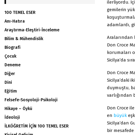
ilerliyordu. 
gemilerin yük
100 TEMEL ESER
koşuşturmalar
Anı-Hatıra
adamlardı, gi
Araştırma-Eleştiri-İnceleme
Aralarından b
Bilim & Mühendislik
Don Croce Ma
Biografi
korumaları ol
Çocuk
Sicilya’da sı
Deneme
Don Croce Mal
Diğer
Sicilya’daki 
Dini
duymuştu, baz
Eğitim
varlığından b
Felsefe-Sosyoloji-Psikoloji
Don Croce ile
Hikaye – Öykü
en
büyük
eşk
İdeoloji
Sicilya’dan 
İLKÖĞRETİM İÇİN 100 TEMEL ESER
bir mesafede
Kişisel Gelişim