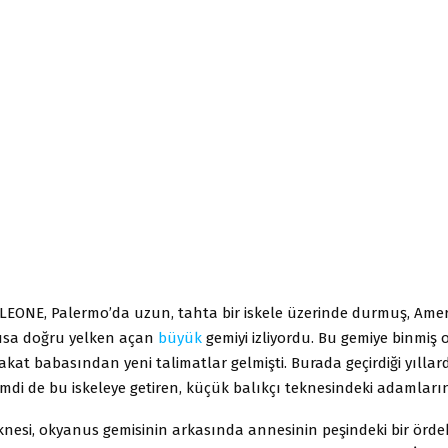
EONE, Palermo’da uzun, tahta bir iskele üzerinde durmuş, Amer
usa doğru yelken açan
büyük
gemiyi izliyordu. Bu gemiye binmiş 
akat babasından yeni talimatlar gelmişti. Burada geçirdiği yılla
mdi de bu iskeleye getiren, küçük balıkçı teknesindeki adamların
knesi, okyanus gemisinin arkasında annesinin peşindeki bir örde