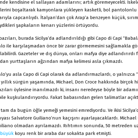
İçinde kendisine el sallayan adamlarını; artık göremeyecekti. İskele
lerini boşaltarak kamyonlara yükleyen kasketli, bol pantolonlu i
ıyla capcanlıydı. İtalyan’dan çok Arap’a benzeyen küçük, sırım 
ydikleri şapkaların kenarı yüzlerini örtüyordu.
azıları, burada Sicilya’da adlandırıldığı gibi Capo di Capi “Baba
lo ile karşılaşmadan önce bir zarar görmemesini sağlamakla gör
abilirdi. Gazeteler ve dış dünya, onları mafya diye adlandırırdı 
radan yurttaşların ağzından mafya kelimesi asla çıkmazdı.
o’yu asla Capo di Capi olarak da adlandırmazlardı, o yalnızca “
iki yıllık sürgün yaşamında, Michael, Don Croce hakkında birçok h
ıları öylesine inanılmazdı ki, insanı neredeyse böyle bir adamı
ile kuşkulandırıyordu. Fakat babasından gelen talimatlar açıkt
 tam da bugün öğle yemeği yemesini emrediyordu. Ve ikisi Sicilya
ıyası Salvatore Guiliano’nun kaçışını ayarlayacaklardı. Michael
Guiliano olmadan ayrılamazdı. Rıhtımın sonunda, 50 metreden 
büyük
koyu renk bir araba dar sokakta park etmişti.