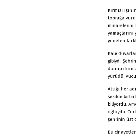
Kırmızı ışını
toprağa vuru
minarelerini 
yamaçlarını y
yöneten farkl
Kale duvarlar
gibiydi. Şeh
dönüp durmak
yürüdü. Vücu
Attığı her a
şekilde birb
biliyordu. Am
oğluydu. Cor
şehrinin üst 
Bu cinayetler