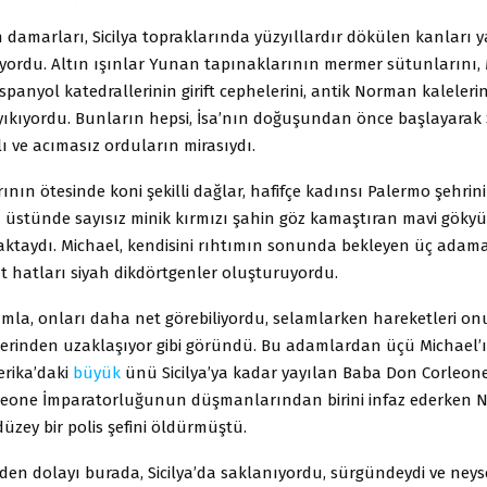
n damarları, Sicilya topraklarında yüzyıllardır dökülen kanları ya
yordu. Altın ışınlar Yunan tapınaklarının mermer sütunlarını
İspanyol katedrallerinin girift cephelerini, antik Norman kaleleri
ıkıyordu. Bunların hepsi, İsa’nın doğuşundan önce başlayarak Si
ı ve acımasız orduların mirasıydı.
ının ötesinde koni şekilli dağlar, hafifçe kadınsı Palermo şehri
rin üstünde sayısız minik kırmızı şahin göz kamaştıran mavi gök
taydı. Michael, kendisini rıhtımın sonunda bekleyen üç adam
t hatları siyah dikdörtgenler oluşturuyordu.
dımla, onları daha net görebiliyordu, selamlarken hareketleri o
irlerinden uzaklaşıyor gibi göründü. Bu adamlardan üçü Michael
erika’daki
büyük
ünü Sicilya’ya kadar yayılan Baba Don Corleon
leone İmparatorluğunun düşmanlarından birini infaz ederken 
düzey bir polis şefini öldürmüştü.
den dolayı burada, Sicilya’da saklanıyordu, sürgündeydi ve neys