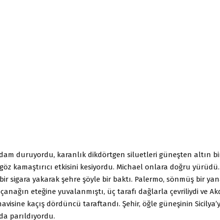
am duruyordu, karanlık dikdörtgen siluetleri güneşten altın bir
göz kamaştırıcı etkisini kesiyordu. Michael onlara doğru yürüdü.
bir sigara yakarak şehre şöyle bir baktı. Palermo, sönmüş bir ya
anağın eteğine yuvalanmıştı, üç tarafı dağlarla çevriliydi ve Ak
avisine kaçış dördüncü taraftandı. Şehir, öğle güneşinin Sicilya’
nda parıldıyordu.