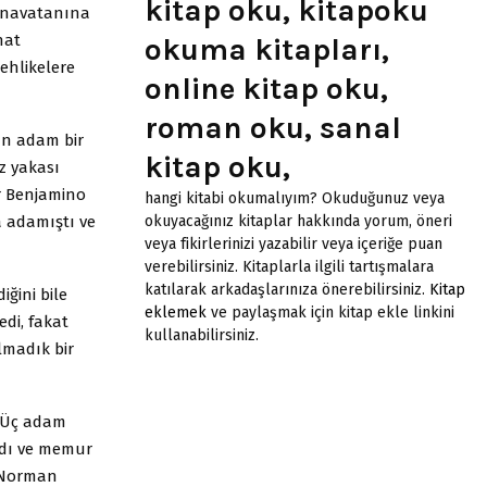
kitap oku, kitapoku
 anavatanına
hat
okuma kitapları,
tehlikelere
online kitap oku,
roman oku, sanal
an adam bir
kitap oku,
az yakası
er Benjamino
hangi kitabi okumalıyım? Okuduğunuz veya
a adamıştı ve
okuyacağınız kitaplar hakkında yorum, öneri
veya fikirlerinizi yazabilir veya içeriğe puan
verebilirsiniz. Kitaplarla ilgili tartışmalara
katılarak arkadaşlarınıza önerebilirsiniz.
Kitap
iğini bile
eklemek
ve paylaşmak için kitap ekle linkini
edi, fakat
kullanabilirsiniz.
lmadık bir
i. Üç adam
ydı ve memur
i Norman