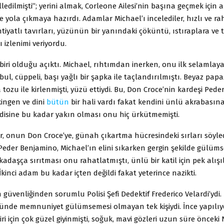
ledilmişti”; yerini almak, Corleone Ailesi’nin başına geçmek için
yola çıkmaya hazırdı. Adamlar Michael’ı incelediler, hızlı ve ra
ihtiyatlı tavırları, yüzünün bir yanındaki çöküntü, ıstıraplara ve 
 izlenimi veriyordu.
biri olduğu açıktı. Michael, rıhtımdan inerken, onu ilk selamlay
ul, cüppeli, başı yağlı bir şapka ile taçlandırılmıştı. Beyaz pap
ya tozu ile kirlenmişti, yüzü ettiydi. Bu, Don Croce’nin kardeşi Ped
ingen ve dini
bütün
bir hali vardı fakat kendini ünlü akrabasın
disine bu kadar yakın olması onu hiç ürkütmemişti.
er, onun Don Croce’ye, günah çıkartma hücresindeki sırları söyled
 Peder Benjamino, Michael’ın elini sıkarken gergin şekilde gülüms
kadaşça sırıtması onu rahatlatmıştı, ünlü bir katil için pek alışı
 İkinci adam bu kadar içten değildi fakat yeterince nazikti.
ın güvenliğinden sorumlu Polisi Şefi Dedektif Frederico Velardi’yd
ünde memnuniyet gülümsemesi olmayan tek kişiydi. İnce yapılı
ri için çok güzel giyinmişti, soğuk, mavi gözleri uzun süre öncek