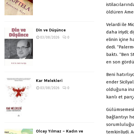
istilacılarınd
öldüren Ameri
Velardi ile M
Din ve Düşünce
daha iriydi; 
03/08/2026
0
elinin içine h
dedi. “Palermo
baktı. “Ben S
en son görd
Beni hatırlıy
Kar Melekleri
ender Sicilyal
03/08/2026
0
olduğuna ina
kanlı et parç
Gülümsemesin
bağlantıyı he
sorumluluğuyl
Olcay Yılmaz – Kadın ve
temkinliydi. 