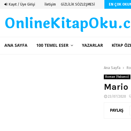
 De Saint Exupery
Kayıt / Üye Girişi
İletişim
GİZLİLİK SÖZLEŞMESİ
EN ÇOK OKU
OnlineKitapOku.
ANA SAYFA
100 TEMEL ESER
YAZARLAR
KITAP ÖZ
Ana Sayfa
Ro
Roman (Yabancı)
Mario 
23/07/2020
PAYLAŞ