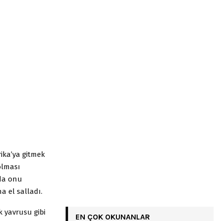
ika’ya gitmek
olması
rda onu
a el salladı.
k yavrusu gibi
EN ÇOK OKUNANLAR