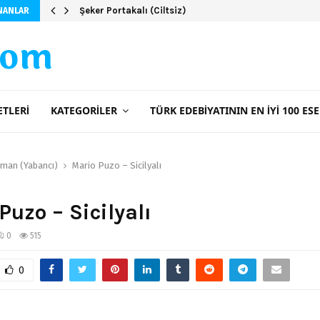
Şeker Portakalı (Ciltsiz)
NANLAR
com
ETLERI
KATEGORILER
TÜRK EDEBIYATININ EN İYI 100 ESE
man (Yabancı)
Mario Puzo – Sicilyalı
Puzo – Sicilyalı
0
515
0