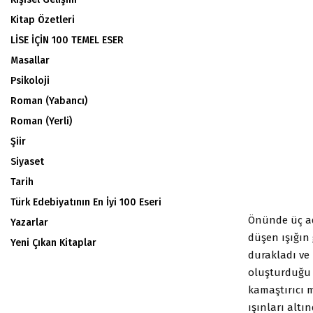
Kitap Özetleri
LİSE İÇİN 100 TEMEL ESER
Masallar
Psikoloji
Roman (Yabancı)
Roman (Yerli)
Şiir
Siyaset
Tarih
Türk Edebiyatının En İyi 100 Eseri
Önünde üç ad
Yazarlar
düşen ışığın 
Yeni Çıkan Kitaplar
durakladı ve 
oluşturduğu ç
kamaştırıcı m
ışınları altı