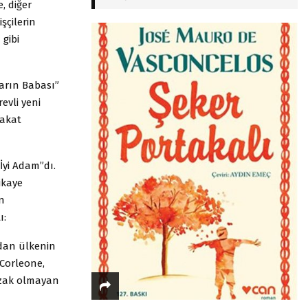
, diğer
şçilerin
gibi
ların Babası”
evli yeni
fakat
İyi Adam”dı.
ikaye
n
ı:
’dan ülkenin
 Corleone,
uzak olmayan