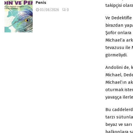
Penis
takipçisi olar
03/08/2026
0
Ve Dedektifle
birazdan yap
Şoför onlara 
Michael’a ark
tevazusu ile 
görmeliydi.
Andolini de, 
Michael, Dede
Michael’ın a
oturmak istem
yavaşça ilerle
Bu caddelerd
tarzı sütunla
beyaz ve sarı
balkonlara sa