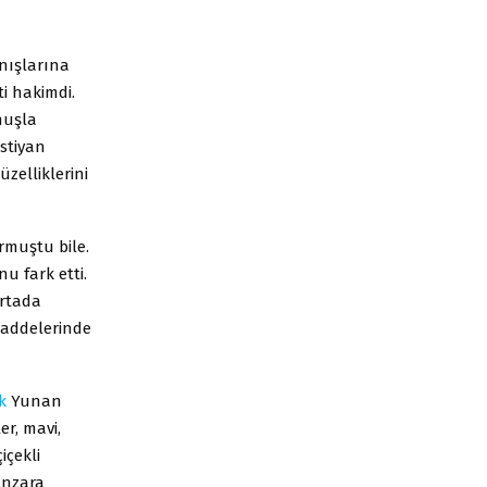
anışlarına
i hakimdi.
nuşla
stiyan
zelliklerini
rmuştu bile.
u fark etti.
ortada
caddelerinde
k
Yunan
er, mavi,
içekli
anzara