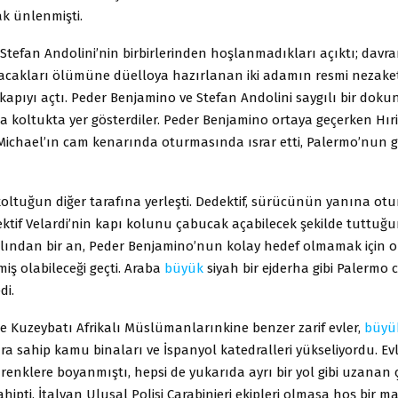
ak ünlenmişti.
 Stefan Andolini’nin birbirlerinden hoşlanmadıkları açıktı; davr
acakları ölümüne düelloya hazırlanan iki adamın resmi nezaket
kapıyı açtı. Peder Benjamino ve Stefan Andolini saygılı bir doku
a koltukta yer gösterdiler. Peder Benjamino ortaya geçerken Hıri
Michael’ın cam kenarında oturmasında ısrar etti, Palermo’nun gü
koltuğun diğer tarafına yerleşti. Dedektif, sürücünün yanına otu
ktif Velardi’nin kapı kolunu çabucak açabilecek şekilde tuttuğun
klından bir an, Peder Benjamino’nun kolay hedef olmamak için 
iş olabileceği geçti. Araba
büyük
siyah bir ejderha gibi Palermo 
di.
e Kuzeybatı Afrikalı Müslümanlarınkine benzer zarif evler,
büyü
ra sahip kamu binaları ve İspanyol katedralleri yükseliyordu. Evl
 renklere boyanmıştı, hepsi de yukarıda ayrı bir yol gibi uzanan ç
hipti. İtalyan Ulusal Polisi Carabinieri ekipleri olmasa hoş bir m