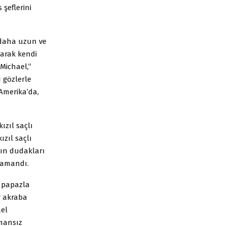
 şeflerini
m daha uzun ve
yarak kendi
Michael,”
ı gözlerle
Amerika’da,
ızıl saçlı
ızıl saçlı
lın dudakları
ocamandı.
 papazla
r akraba
ael
amansız