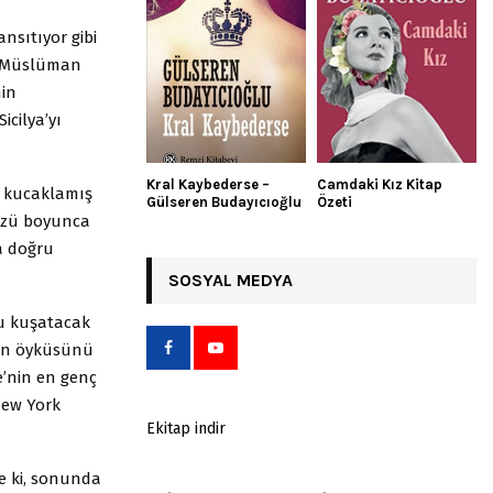
nsıtıyor gibi
, Müslüman
nin
cilya’yı
Kral Kaybederse –
Camdaki Kız Kitap
ni kucaklamış
Gülseren Budayıcıoğlu
Özeti
yüzü boyunca
a doğru
SOSYAL MEDYA
nu kuşatacak
’ın öyküsünü
e’nin en genç
New York
Ekitap indir
e ki, sonunda