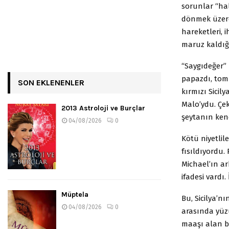
sorunlar “hal
dönmek üzere 
hareketleri, 
maruz kaldığı
“Saygıdeğer” 
papazdı, tomb
SON EKLENENLER
kırmızı Sicil
Malo’ydu. Çek
2013 Astroloji ve Burçlar
şeytanın ken
04/08/2026
0
Kötü niyetlil
fısıldıyordu.
Michael’ın ar
ifadesi vardı.
Müptela
Bu, Sicilya’n
04/08/2026
0
arasında yüz
maaşı alan bi