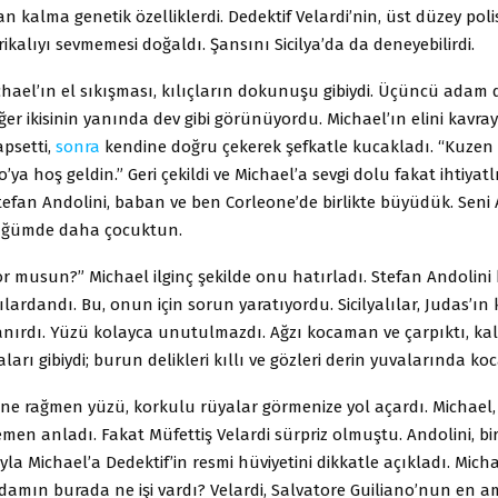
an kalma genetik özelliklerdi. Dedektif Velardi’nin, üst düzey polis
kalıyı sevmemesi doğaldı. Şansını Sicilya’da da deneyebilirdi.
ichael’ın el sıkışması, kılıçların dokunuşu gibiydi. Üçüncü ada
diğer ikisinin yanında dev gibi görünüyordu. Michael’ın elini kavra
apsetti,
sonra
kendine doğru çekerek şefkatle kucakladı. “Kuzen 
’ya hoş geldin.” Geri çekildi ve Michael’a sevgi dolu fakat ihtiyatl
tefan Andolini, baban ve ben Corleone’de birlikte büyüdük. Seni 
üğümde daha çocuktun.
or musun?” Michael ilginç şekilde onu hatırladı. Stefan Andolini k
ılardandı. Bu, onun için sorun yaratıyordu. Sicilyalılar, Judas’ın k
nırdı. Yüzü kolayca unutulmazdı. Ağzı kocaman ve çarpıktı, ka
aları gibiydi; burun delikleri kıllı ve gözleri derin yuvalarında k
e rağmen yüzü, korkulu rüyalar görmenize yol açardı. Michael,
men anladı. Fakat Müfettiş Velardi sürpriz olmuştu. Andolini, bi
a Michael’a Dedektif’in resmi hüviyetini dikkatle açıkladı. Mich
Adamın burada ne işi vardı? Velardi, Salvatore Guiliano’nun en 