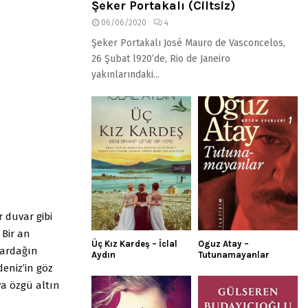
Şeker Portakalı (Ciltsiz)
06/06/2020
4
Şeker Portakalı José Mauro de Vasconcelos,
26 Şubat l920’de, Rio de Janeiro
yakınlarındaki...
 duvar gibi
 Bir an
Üç Kız Kardeş – İclal
Oguz Atay –
nardağın
Aydın
Tutunamayanlar
deniz’in göz
ya özgü altın