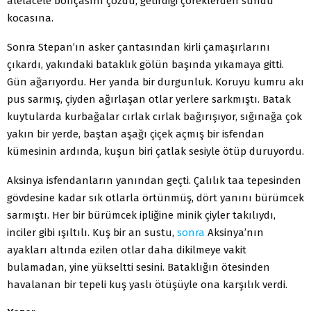
alelacele bohçasını çözdü, getirdiği çöreklerden sundu
kocasına.
Sonra Stepan’ın asker çantasından kirli çamaşırlarını
çıkardı, yakındaki bataklık gölün başında yıkamaya gitti.
Gün ağarıyordu. Her yanda bir durgunluk. Koruyu kumru akı
pus sarmış, çiyden ağırlaşan otlar yerlere sarkmıştı. Batak
kuytularda kurbağalar cırlak cırlak bağırışıyor, sığınağa çok
yakın bir yerde, baştan aşağı çiçek açmış bir isfendan
kümesinin ardında, kuşun biri çatlak sesiyle ötüp duruyordu.
Aksinya isfendanların yanından geçti. Çalılık taa tepesinden
gövdesine kadar sık otlarla örtünmüş, dört yanını bürümcek
sarmıştı. Her bir bürümcek ipliğine minik çiyler takılıydı,
inciler gibi ışıltılı. Kuş bir an sustu,
sonra
Aksinya’nın
ayakları altında ezilen otlar daha dikilmeye vakit
bulamadan, yine yükseltti sesini. Bataklığın ötesinden
havalanan bir tepeli kuş yaslı ötüşüyle ona karşılık verdi.