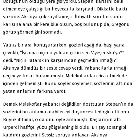
Bölüğünün olduğu yere gidiyordu. Stepan, karısını belli
etmemeye çalıştığı bir heyecanla karşıladı. Dikkatle baktı
yüzüne. Aksinya çok zayıflamıştı. İhtiyatlı sorular sordu
karısına ama bir kere bile olsun, boş bulunup da, Gregor’u
görüp görmediğini sormadı.
Yalnız bir ara, konuşurlarken, gözleri aşağıda, başı yana
çevrikti, “İyi ama niçin o yoldan gittin sen Viyeşenska’ya?”
dedi. “Niçin Tatarsk’ın karşısından geçmedin ırmağı?”
Aksinya dümdüz bir sesle cevap verdi. Yabancılarla ırmağı
geçmeye fırsat bulamamıştı. Melekoflardan rica etmek de
içinden gelmemişti. Bunu söyler söylemez, sözlerinin altında
yatan anlamın farkına vardı:
Demek Melekoflar yabancı değildiler, dosttular! Stepan’ın da
sözlerini bu anlama alabileceği düşüncesi tedirgin etti onu.
Büyük ihtimal, o da onu öyle anlamıştı. Kaşlarının altı
ürperdi hafifçe, yüzü gölgelenir gibi oldu. Bir şey sorar gibi
kaldırdı gözlerini. Sessiz soruyu anlayan Aksinya