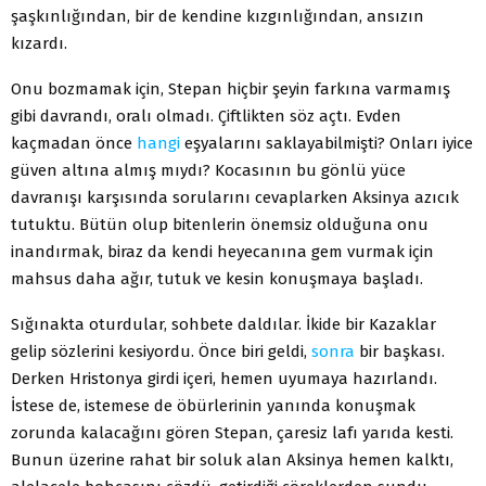
şaşkınlığından, bir de kendine kızgınlığından, ansızın
kızardı.
Onu bozmamak için, Stepan hiçbir şeyin farkına varmamış
gibi davrandı, oralı olmadı. Çiftlikten söz açtı. Evden
kaçmadan önce
hangi
eşyalarını saklayabilmişti? Onları iyice
güven altına almış mıydı? Kocasının bu gönlü yüce
davranışı karşısında sorularını cevaplarken Aksinya azıcık
tutuktu. Bütün olup bitenlerin önemsiz olduğuna onu
inandırmak, biraz da kendi heyecanına gem vurmak için
mahsus daha ağır, tutuk ve kesin konuşmaya başladı.
Sığınakta oturdular, sohbete daldılar. İkide bir Kazaklar
gelip sözlerini kesiyordu. Önce biri geldi,
sonra
bir başkası.
Derken Hristonya girdi içeri, hemen uyumaya hazırlandı.
İstese de, istemese de öbürlerinin yanında konuşmak
zorunda kalacağını gören Stepan, çaresiz lafı yarıda kesti.
Bunun üzerine rahat bir soluk alan Aksinya hemen kalktı,