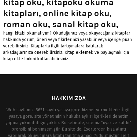
kitap oku, kitapoku okuma
kitapları, online kitap oku,
roman oku, sanal kitap oku,
hangi kitabi okumalıyım? Okuduğunuz veya okuyacağınız kitaplar
hakkında yorum, öneri veya fikirlerinizi yazabilir veya içeriğe puan
verebilirsiniz. Kitaplarla ilgili tartışmalara katılarak
arkadaşlarınıza önerebilirsiniz.
Kitap eklemek
ve paylaşmak için
kitap ekle linkini kullanabilirsiniz.
HAKKIMIZDA
Web sayfamız, 5651 sayılı yasaya göre hizmet vermektedir. İlgili
yasaya göre, site yönetiminin hukuka aykırı içerikleri denetim
yapma yükümlülüğü yoktur. Bu sebeple, sitemiz "uyar ve kaldır"
prensibini benimsemiştir. Bu site de, Eserlerden kısa alıntı
yapılarak okuyuculara kitabı tanıtma amacı güdülmüştür. Telif