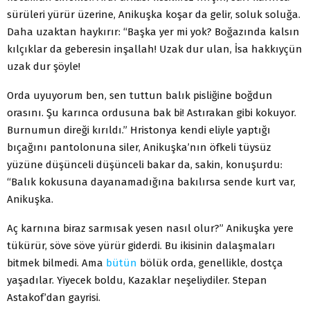
sürüleri yürür üzerine, Anikuşka koşar da gelir, soluk soluğa.
Daha uzaktan haykırır: “Başka yer mi yok? Boğazında kalsın
kılçıklar da geberesin inşallah! Uzak dur ulan, İsa hakkıyçün
uzak dur şöyle!
Orda uyuyorum ben, sen tuttun balık pisliğine boğdun
orasını. Şu karınca ordusuna bak bi! Astırakan gibi kokuyor.
Burnumun direği kırıldı.” Hristonya kendi eliyle yaptığı
bıçağını pantolonuna siler, Anikuşka’nın öfkeli tüysüz
yüzüne düşünceli düşünceli bakar da, sakin, konuşurdu:
“Balık kokusuna dayanamadığına bakılırsa sende kurt var,
Anikuşka.
Aç karnına biraz sarmısak yesen nasıl olur?” Anikuşka yere
tükürür, söve söve yürür giderdi. Bu ikisinin dalaşmaları
bitmek bilmedi. Ama
bütün
bölük orda, genellikle, dostça
yaşadılar. Yiyecek boldu, Kazaklar neşeliydiler. Stepan
Astakof’dan gayrisi.