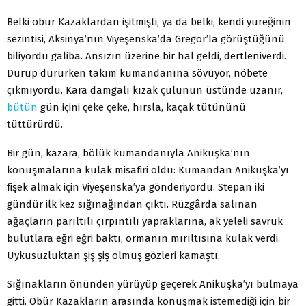
Belki öbür Kazaklardan işitmişti, ya da belki, kendi yüreğinin
sezintisi, Aksinya’nın Viyeşenska’da Gregor’la görüştüğünü
biliyordu galiba. Ansızın üzerine bir hal geldi, dertleniverdi.
Durup dururken takım kumandanına sövüyor, nöbete
çıkmıyordu. Kara damgalı kızak çulunun üstünde uzanır,
bütün
gün içini çeke çeke, hırsla, kaçak tütününü
tüttürürdü.
Bir gün, kazara, bölük kumandanıyla Anikuşka’nın
konuşmalarına kulak misafiri oldu: Kumandan Anikuşka’yı
fişek almak için Viyeşenska’ya gönderiyordu. Stepan iki
gündür ilk kez sığınağından çıktı. Rüzgârda salınan
ağaçların parıltılı çırpıntılı yapraklarına, ak yeleli savruk
bulutlara eğri eğri baktı, ormanın mırıltısına kulak verdi.
Uykusuzluktan şiş şiş olmuş gözleri kamaştı.
Sığınakların önünden yürüyüp geçerek Anikuşka’yı bulmaya
gitti. Öbür Kazakların arasında konuşmak istemediği için bir