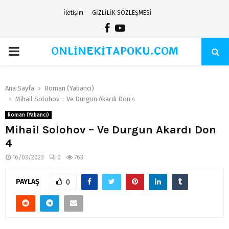
İletişim
GİZLİLİK SÖZLEŞMESİ
Facebook
Youtube
ONLİNEKİTAPOKU.COM
PRIMARY
MENU
Ana Sayfa
Roman (Yabancı)
Mihail Solohov – Ve Durgun Akardı Don 4
Roman (Yabancı)
Mihail Solohov – Ve Durgun Akardı Don
4
16/03/2023
0
763
PAYLAŞ
0