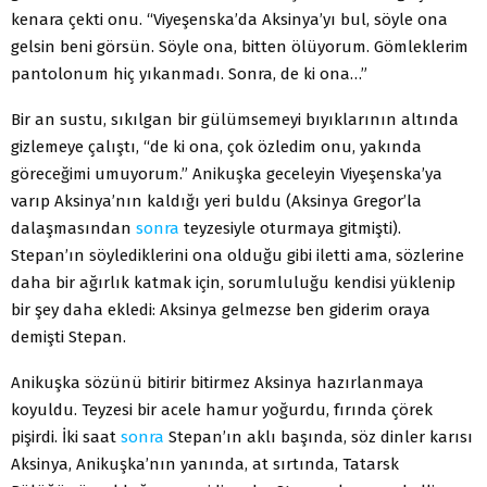
kenara çekti onu. “Viyeşenska’da Aksinya’yı bul, söyle ona
gelsin beni görsün. Söyle ona, bitten ölüyorum. Gömleklerim
pantolonum hiç yıkanmadı. Sonra, de ki ona…”
Bir an sustu, sıkılgan bir gülümsemeyi bıyıklarının altında
gizlemeye çalıştı, “de ki ona, çok özledim onu, yakında
göreceğimi umuyorum.” Anikuşka geceleyin Viyeşenska’ya
varıp Aksinya’nın kaldığı yeri buldu (Aksinya Gregor’la
dalaşmasından
sonra
teyzesiyle oturmaya gitmişti).
Stepan’ın söylediklerini ona olduğu gibi iletti ama, sözlerine
daha bir ağırlık katmak için, sorumluluğu kendisi yüklenip
bir şey daha ekledi: Aksinya gelmezse ben giderim oraya
demişti Stepan.
Anikuşka sözünü bitirir bitirmez Aksinya hazırlanmaya
koyuldu. Teyzesi bir acele hamur yoğurdu, fırında çörek
pişirdi. İki saat
sonra
Stepan’ın aklı başında, söz dinler karısı
Aksinya, Anikuşka’nın yanında, at sırtında, Tatarsk