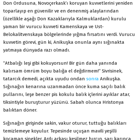
Don Ordusuna, Novoçerkask’ı koruyan kuvvetlerini yeniden
toparlayıp en güvenilir ve en denenmiş alaylarından
(özellikle aşağı Don Kazaklarıyla Kalmuklardan) kurulu
yaman bir vurucu kuvveti Kamenskaya ve Ust-
Belokalitvenskaya bölgelerinde yığma fırsatını verdi. Vurucu
kuvvetin görevi, gün ki, Anikuşka onunla aynı sığınakta
yatmaya dünyada razı olmadı.
“Atbalığı leşi gibi kokuyorsun! Bir gün daha yanında
kalırsam ömrüm boyu balığa el değdirmem!” Sivrisinek,
tatarcık demedi, açıkta uyudu ondan
sonra
Anikuşka.
Sığınağın kenarına uzanmadan önce kuma saçılı balık
pullarını, leşe benzer pis kokulu balık içlerini ayıklar atar,
tiksintiyle buruşturur yüzünü. Sabah olunca Hristonya
balıktan döner.
Sığınağın girişinde sakin, vakur oturur, tuttuğu balıkları
temizlemeye koyulur. Tepesinde uçuşan mavili yeşilli
kocaman sinekler. Ardı arkası kesilmez hırçın, sarı karınca