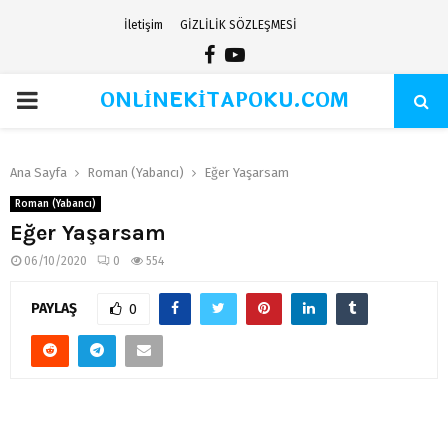
İletişim
GİZLİLİK SÖZLEŞMESİ
Facebook
Youtube
ONLİNEKİTAPOKU.COM
PRIMARY
MENU
Ana Sayfa
Roman (Yabancı)
Eğer Yaşarsam
Roman (Yabancı)
Eğer Yaşarsam
06/10/2020
0
554
PAYLAŞ
0