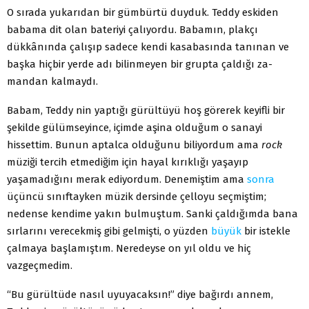
O sırada yukarıdan bir gümbürtü duyduk. Teddy es­kiden
babama dit olan bateriyi çalıyordu. Babamın, plakçı
dükkânında çalışıp sadece kendi kasabasında tanınan ve
başka hiçbir yerde adı bilinmeyen bir grupta çaldığı za­
mandan kalmaydı.
Babam, Teddy nin yaptığı gürültüyü hoş görerek keyifli bir
şekilde gülümseyince, içimde aşina olduğum o sanayi
hissettim. Bunun aptalca olduğunu biliyordum ama
rock
müziği tercih etmediğim için hayal kırıklığı yaşayıp
yaşamadığını merak ediyordum. Denemiştim ama
sonra
üçüncü sınıftayken müzik dersinde çelloyu seçmiştim;
nedense kendime yakın bulmuştum. Sanki çaldığımda bana
sırlarını verecekmiş gibi gelmişti, o yüzden
büyük
bir istekle
çalmaya başlamıştım. Neredeyse on yıl oldu ve hiç
vazgeçmedim.
“Bu gürültüde nasıl uyuyacaksın!” diye bağırdı annem,