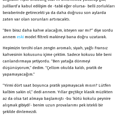
Juilliard’a kabul edilişim de -tabii eğer olursa- belli zorlukları
beraberinde getirecekti ya da daha doğrusu son aylarda
zaten var olan sorunları artıracaktı.
“Ben biraz daha kahve alacağım, isteyen var mı?” diye sordu
annem
eski
model filtreli makineyi bana doğru uzatarak.
Hepimizin tercihi olan zengin aromalı, siyah, yağlı Fransız
kahvesinin kokusunu içime çektim. Sadece kokusu bile beni
canlandırmaya yetiyordu. “Ben yatağa dönmeyi
düşünüyorum,” dedim. “Çellom okulda kaldı, pratik de
yapamayacağım.”
“Yirmi dört saat boyunca pratik yapmayacak mısın? Lütfen
kalbim sakin ol,” dedi annem. Yıllar geçtikçe kla­sik müzikten
az da olsa tat almaya başlamıştı -bu ‘kötü kokulu peynire
alışmak gibiydi’- benim uzun provalarımı pek istekli bir
şekilde dinlemezdi.