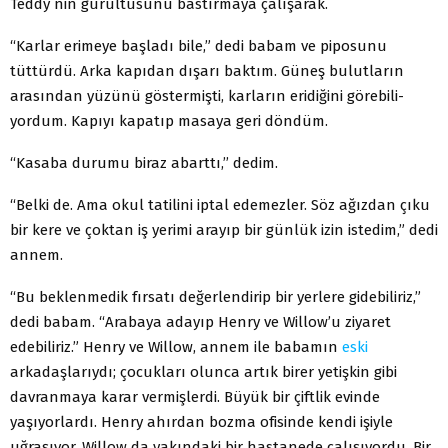
Teddy nin gürültüsünü bastırmaya çalışarak.
“Karlar erimeye başladı bile,” dedi babam ve piposunu
tüttürdü. Arka kapıdan dışarı baktım. Güneş bulutların
arasından yüzünü göstermişti, karların eridiğini görebili­
yordum. Kapıyı kapatıp masaya geri döndüm.
“Kasaba durumu biraz abarttı,’’ dedim.
“Belki de. Ama okul tatilini iptal edemezler. Söz ağızdan çıku
bir kere ve çoktan iş yerimi arayıp bir günlük izin istedim,” dedi
annem.
“Bu beklenmedik fırsatı değerlendirip bir yerlere gide­biliriz,”
dedi babam. “Arabaya adayıp Henry ve Willow’u ziyaret
edebiliriz.” Henry ve Willow, annem ile babamın
eski
arkadaşlarıydı; çocukları olunca artık birer yetişkin gibi
davranmaya karar vermişlerdi. Büyük bir çiftlik evinde
yaşıyorlardı. Henry ahırdan bozma ofisinde kendi işiyle
uğraşıyor, Willow da yakındaki bir hastanede çalışıyordu. Bir