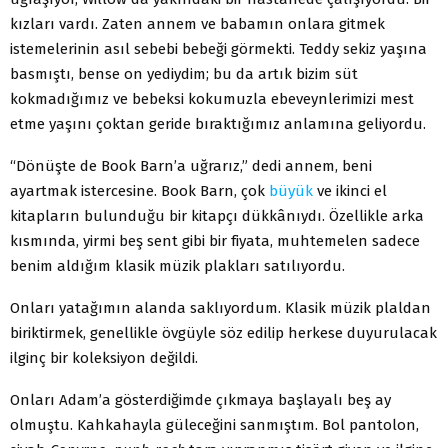
kızları vardı. Zaten annem ve babamın onlara gitmek
istemelerinin asıl sebebi bebeği görmekti. Teddy sekiz yaşına
basmıştı, bense on yediydim; bu da artık bizim süt
kokmadığımız ve bebeksi kokumuzla ebeveynlerimizi mest
etme yaşını çoktan geride bıraktığımız anlamına geliyordu.
“Dönüşte de Book Barn’a uğrarız,” dedi annem, beni
ayartmak istercesine. Book Barn, çok
büyük
ve ikinci el
kitapların bulunduğu bir kitapçı dükkânıydı. Özellikle arka
kısmında, yirmi beş sent gibi bir fiyata, muhtemelen sadece
benim aldığım klasik müzik plakları satılıyordu.
Onları yatağımın alanda saklıyordum. Klasik müzik plaldan
biriktirmek, genellikle övgüyle söz edilip herkese duyurulacak
ilginç bir koleksiyon değildi.
Onları Adam’a gösterdiğimde çıkmaya başlayalı beş ay
olmuştu. Kahkahayla güleceğini sanmıştım. Bol pantolon,