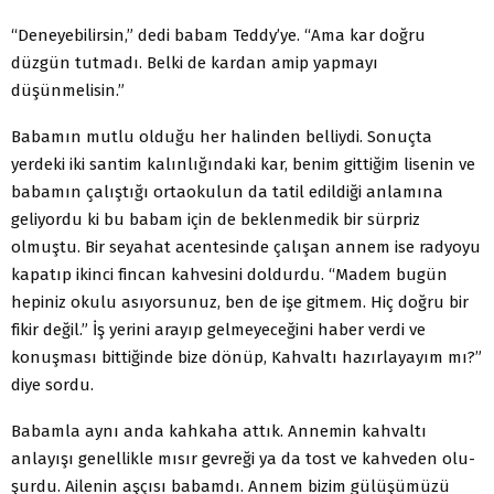
“Deneyebilirsin,” dedi babam Teddy’ye. “Ama kar doğru
düzgün tutmadı. Belki de kardan amip yapmayı
düşünmelisin.”
Babamın mutlu olduğu her halinden belliydi. Sonuçta
yerdeki iki santim kalınlığındaki kar, benim gittiğim lisenin ve
babamın çalıştığı ortaokulun da tatil edildiği anlamına
geliyordu ki bu babam için de beklenmedik bir sürpriz
olmuştu. Bir seyahat acentesinde çalışan annem ise radyoyu
kapatıp ikinci fincan kahvesini doldurdu. “Madem bugün
hepiniz okulu asıyorsunuz, ben de işe gitmem. Hiç doğru bir
fikir değil.” İş yerini arayıp gelmeyeceğini haber verdi ve
konuşması bittiğinde bize dönüp, Kahvaltı hazırlayayım mı?”
diye sordu.
Babamla aynı anda kahkaha attık. Annemin kahvaltı
anlayışı genellikle mısır gevreği ya da tost ve kahveden olu­
şurdu. Ailenin aşçısı babamdı. Annem bizim gülüşümüzü