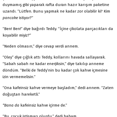
duymamış gibi yaparak rafta duran hazır karışım paketine
uzandı. “Lütfen. Bunu yapmak ne kadar zor olabilir ki? Kim
pancake
istiyor?”
“Ben! Ben!” diye bağırdı Teddy. “îçine çikolata parça­cıkları da
koyabilir miyiz?”
“Neden olmasın,” diye cevap verdi annem.
“Oley” diye çığlık attı Teddy, kollarını havada sallayarak.
“Sabah sabah ne kadar enerjiksin,” diye takılıp anneme
döndüm. “Belki de Teddy’nin bu kadar çok kahve içmesine
izin vermemelisin.”
“Ona kafeinsiz kahve vermeye başladım,” dedi annem. “Zaten
doğuştan hareketli.”
“Bana da
kafeinsiz kahve içirme de.”
“Bu, çocuk istismarı olurdu,” dedi babam.