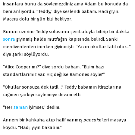
insanlara bunu da söylemezdiniz ama Adam bu konuda da
beni anlıyordu. “Teddy,” diye seslendi babam. Hadi giyin.
Macera dolu bir gün bizi bekliyor.
Bunun üzerine Teddy solosunu çembaloyla bitirip bir dakika
sonra
giyinmiş halde mutfağın kapısında belirdi. Sanki
merdivenlerden inerken giyinmişti. “Yazın okullar tatil olur…”
diye şarkı söylüyordu.
“Alice Cooper mı?” diye sordu babam. “Bizim bazı
standartlarımız var. Hiç değilse Ramones söyle?”
“Okullar sonsuza dek tatil…” Teddy babamın itiraz­larına
rağmen şarkıyı söylemeye devam etti.
“Her
zaman
iyimser,” dedim.
Annem bir kahkaha atıp hafif yanmış
pancake’
leri masaya
koydu. “Hadi, yiyin bakalım.”