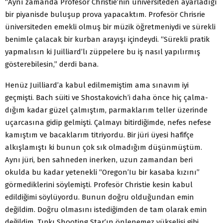
“Aynı zamanda Profesör Christie’nin üniversiteden ayarladığı
bir piyanisde buluşup prova yapacaktım. Profesör Chrisrie
üniversiteden emekli olmuş bir müzik öğretmeniydi ve sürekli
benimle çalacak bir kurban arayışı içindeydi. “Sürekli pratik
yapmalısın ki Juilliard’lı züppelere bu iş nasıl yapılırmış
gösterebilesin,” derdi bana.
Henüz Juilliard’a kabul edilmemiştim ama sınavım iyi
geçmişti. Bach süiti ve Shostakovich’i daha önce hiç çalma­
dığım kadar güzel çalmıştım, parmaklarım teller üzerinde
uçarcasına gidip gelmişti. Çalmayı bitirdiğimde, nefes nefese
kamıştım ve bacaklarım titriyordu. Bir jüri üyesi hafifçe
alkışlamıştı ki bunun çok sık olmadığım düşünmüştüm.
Aynı jüri, ben sahneden inerken, uzun zamandan beri
okulda bu kadar yetenekli “Oregon’Iu bir kasaba kızını”
görmediklerini söylemişti. Profesör Christie kesin kabul
edildiğimi söylüyordu. Bunun doğru olduğundan emin
değildim. Doğru olmasını istediğimden de tam olarak emin
değildim. Tıpkı Shooting Star’ın önlenemez yükselişi gibi,