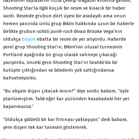
Gazetenin sayfalarım hızla çevirip magazin kısmına geldim,
Shooting Star’la ilgili küçük bir resim ve kısacık bir haber
vardı. Resimde grubun dört üyesi bir aradaydı ama onun
hemen yanında ünlü grup Bikini hakkında uzun bir haberle
birlikte grubun solisti
punk-rock
divasi Brooke Vega’nın
oldukça
büyük
ebatta bir resmi de yer alıyordu. Haberde
yerel grup Shooting Star’ın, Bikini’nin ulusal turnesinin
Portland ayağında ön grup olarak sahneye çıkacağı
yazıyordu, önceki gece Shooting Star’ın Seatde’da bir
kulüpte çıktığından ve bilederin yok sattığındansa
bahsetmiyordu.
“Bu akşam dışarı çıkacak mısın?” diye sordu babam, “öyle
planlamıştım. Tabii eğer kar yüzünden kasabadaki her yer
kapanmazsa.”
“Oldukça şiddetli bir kar fırtınası yaklaşıyor,” dedi babam,
yere düşen tek kar tanesini göstererek.