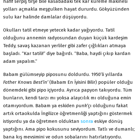
hafif serpiş tirşe bile kasabadaki tek kar küreme makinesi
yolları açmakla meşgulken hayat dururdu. Gökyüzünden
sulu kar halinde damlalar düşüyordu.
Okulları tatil etmeye yetecek kadar yağıyordu. Tatil
olduğunu annemin radyosundan duyan küçük kardeşim
Teddy, savaş kazanan yerliler gibi zafer çığlıkları atmaya
başladı. “Kar tatili!” diye bağırdı. “Baba, haydi çıkıp kardan
adam yapalım.”
Babam gülümseyip piposunu doldurdu. 1950’li yıllarda
Father Knows Best’in’
(Babam En İyisini Bilir) popüler olduğu
dönemdeki gibi pipo içiyordu. Ayrıca papyon ta­kıyordu. Tüm
bunların, kendi tarzı mı yoksa alaycılık mı olduğuna emin
otamıyordum. Babam ya eskiden
punk’ç
ı olduğunu fakat
artık ortaokulda İngilizce öğretmenliği yap­tığını göstermek
istiyordu ya da öğretmen olduktan
sonra
eskiye dönüş
yaptığını. Ama pipo kokusunu seviyordum. Tatlı ve dumanlı;
bana kış mevsimini ve odun sobalarını hatırlatıyordu.