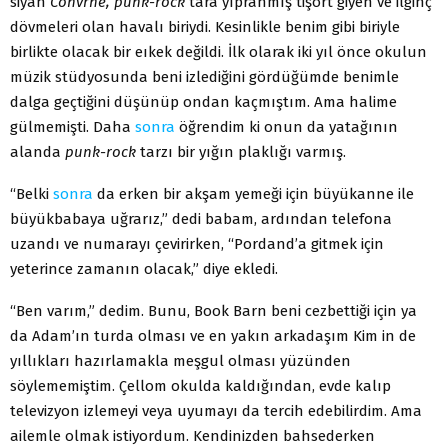
siyah
Convrne, punk-rock
tara yıpranmış tişört giyen ve ilginç
dövmeleri olan havalı biriydi. Kesinlikle benim gibi biriyle
birlikte olacak bir eıkek değildi. İlk olarak iki yıl önce okulun
müzik stüdyosunda beni izlediğini gördüğümde benimle
dalga geçtiğini düşünüp ondan kaçmıştım. Ama halime
gülmemişti. Daha
sonra
öğrendim ki onun da yatağının
alanda
punk-rock
tarzı bir yığın plaklığı varmış.
“Belki
sonra
da erken bir akşam yemeği için büyükanne ile
büyükbabaya uğrarız,” dedi babam, ardından telefona
uzandı ve numarayı çevirirken, “Pordand’a gitmek için
yeterince zamanın olacak,” diye ekledi.
“Ben varım,” dedim. Bunu, Book Barn beni cezbettiği için ya
da Adam’ın turda olması ve en yakın arkadaşım Kim in de
yıllıkları hazırlamakla meşgul olması yüzünden
söylememiştim. Çellom okulda kaldığından, evde kalıp
televizyon izlemeyi veya uyumayı da tercih edebilirdim. Ama
ailemle olmak istiyordum. Kendinizden bahsederken